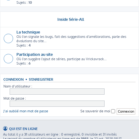
Sujets :
10
Inside Série-All
La technique
Où l'on signale les bugs, fait des suggestions d'améliorations, parle des
évolutions du site...
Sujets :
4
Participation au site
Où l'on suggère l'ajout de séries, participe au Vrickavrack...
Sujets :
6
CONNEXION
•
S’ENREGISTRER
Nom d’utilisateur :
Mot de passe :
J’ai oublié mon mot de passe
Se souvenir de moi
QUI EST EN LIGNE
Au total il y a
31
utilisateurs en ligne : 0 enregistré, 0 invisible et 31 invités
Le record du nombre d’utilisateurs en ligne est de
1993
, le 22 oct. 2025 05:17