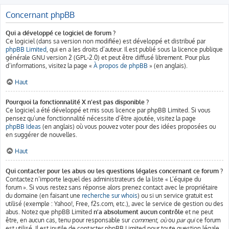
Concernant phpBB
Qui a développé ce logiciel de forum ?
Ce logiciel (dans sa version non modifiée) est développé et distribué par
phpBB Limited
, qui en a les droits d’auteur. Il est publié sous la licence publique
générale GNU version 2 (GPL-2.0) et peut être diffusé librement. Pour plus
d’informations, visitez la page «
À propos de phpBB
» (en anglais).
Haut
Pourquoi la fonctionnalité X n’est pas disponible ?
Ce logiciel a été développé et mis sous licence par phpBB Limited. Si vous
pensez qu’une fonctionnalité nécessite d’être ajoutée, visitez la page
phpBB Ideas
(en anglais) où vous pouvez voter pour des idées proposées ou
en suggérer de nouvelles.
Haut
Qui contacter pour les abus ou les questions légales concernant ce forum ?
Contactez n’importe lequel des administrateurs de la liste « L’équipe du
forum ». Si vous restez sans réponse alors prenez contact avec le propriétaire
du domaine (en faisant une
recherche sur whois
) ou si un service gratuit est
utilisé (exemple : Yahoo!, Free, f2s.com, etc.), avec le service de gestion ou des
abus. Notez que phpBB Limited
n’a absolument aucun contrôle
et ne peut
être, en aucun cas, tenu pour responsable sur
comment
,
où
ou
par qui
ce forum
est utilisé. Il est inutile de contacter phpBB Limited pour toute question légale