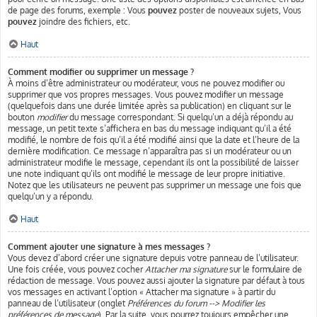
de page des forums, exemple : Vous
pouvez
poster de nouveaux sujets, Vous
pouvez
joindre des fichiers, etc.
Haut
Comment modifier ou supprimer un message ?
À moins d’être administrateur ou modérateur, vous ne pouvez modifier ou
supprimer que vos propres messages. Vous pouvez modifier un message
(quelquefois dans une durée limitée après sa publication) en cliquant sur le
bouton
modifier
du message correspondant. Si quelqu’un a déjà répondu au
message, un petit texte s’affichera en bas du message indiquant qu’il a été
modifié, le nombre de fois qu’il a été modifié ainsi que la date et l’heure de la
dernière modification. Ce message n’apparaîtra pas si un modérateur ou un
administrateur modifie le message, cependant ils ont la possibilité de laisser
une note indiquant qu’ils ont modifié le message de leur propre initiative.
Notez que les utilisateurs ne peuvent pas supprimer un message une fois que
quelqu’un y a répondu.
Haut
Comment ajouter une signature à mes messages ?
Vous devez d’abord créer une signature depuis votre panneau de l’utilisateur.
Une fois créée, vous pouvez cocher
Attacher ma signature
sur le formulaire de
rédaction de message. Vous pouvez aussi ajouter la signature par défaut à tous
vos messages en activant l’option « Attacher ma signature » à partir du
panneau de l’utilisateur (onglet
Préférences du forum --> Modifier les
préférences de message
). Par la suite, vous pourrez toujours empêcher une