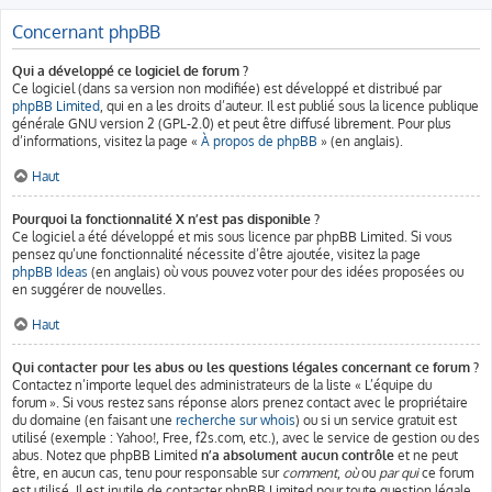
Concernant phpBB
Qui a développé ce logiciel de forum ?
Ce logiciel (dans sa version non modifiée) est développé et distribué par
phpBB Limited
, qui en a les droits d’auteur. Il est publié sous la licence publique
générale GNU version 2 (GPL-2.0) et peut être diffusé librement. Pour plus
d’informations, visitez la page «
À propos de phpBB
» (en anglais).
Haut
Pourquoi la fonctionnalité X n’est pas disponible ?
Ce logiciel a été développé et mis sous licence par phpBB Limited. Si vous
pensez qu’une fonctionnalité nécessite d’être ajoutée, visitez la page
phpBB Ideas
(en anglais) où vous pouvez voter pour des idées proposées ou
en suggérer de nouvelles.
Haut
Qui contacter pour les abus ou les questions légales concernant ce forum ?
Contactez n’importe lequel des administrateurs de la liste « L’équipe du
forum ». Si vous restez sans réponse alors prenez contact avec le propriétaire
du domaine (en faisant une
recherche sur whois
) ou si un service gratuit est
utilisé (exemple : Yahoo!, Free, f2s.com, etc.), avec le service de gestion ou des
abus. Notez que phpBB Limited
n’a absolument aucun contrôle
et ne peut
être, en aucun cas, tenu pour responsable sur
comment
,
où
ou
par qui
ce forum
est utilisé. Il est inutile de contacter phpBB Limited pour toute question légale