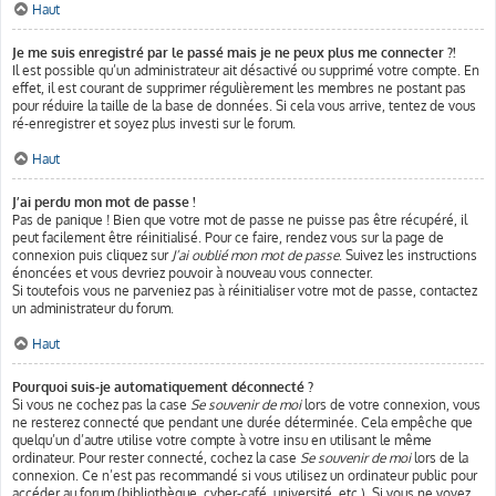
Haut
Je me suis enregistré par le passé mais je ne peux plus me connecter ?!
Il est possible qu’un administrateur ait désactivé ou supprimé votre compte. En
effet, il est courant de supprimer régulièrement les membres ne postant pas
pour réduire la taille de la base de données. Si cela vous arrive, tentez de vous
ré-enregistrer et soyez plus investi sur le forum.
Haut
J’ai perdu mon mot de passe !
Pas de panique ! Bien que votre mot de passe ne puisse pas être récupéré, il
peut facilement être réinitialisé. Pour ce faire, rendez vous sur la page de
connexion puis cliquez sur
J’ai oublié mon mot de passe
. Suivez les instructions
énoncées et vous devriez pouvoir à nouveau vous connecter.
Si toutefois vous ne parveniez pas à réinitialiser votre mot de passe, contactez
un administrateur du forum.
Haut
Pourquoi suis-je automatiquement déconnecté ?
Si vous ne cochez pas la case
Se souvenir de moi
lors de votre connexion, vous
ne resterez connecté que pendant une durée déterminée. Cela empêche que
quelqu’un d’autre utilise votre compte à votre insu en utilisant le même
ordinateur. Pour rester connecté, cochez la case
Se souvenir de moi
lors de la
connexion. Ce n’est pas recommandé si vous utilisez un ordinateur public pour
accéder au forum (bibliothèque, cyber-café, université, etc.). Si vous ne voyez