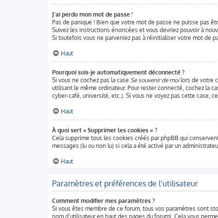
J’ai perdu mon mot de passe !
Pas de panique ! Bien que votre mot de passe ne puisse pas être 
Suivez les instructions énoncées et vous devriez pouvoir à nou
Si toutefois vous ne parveniez pas à réinitialiser votre mot de 
Haut
Pourquoi suis-je automatiquement déconnecté ?
Si vous ne cochez pas la case
Se souvenir de moi
lors de votre 
utilisant le même ordinateur. Pour rester connecté, cochez la c
cyber-café, université, etc.). Si vous ne voyez pas cette case, c
Haut
À quoi sert « Supprimer les cookies » ?
Cela supprime tous les cookies créés par phpBB qui conservent v
messages (lu ou non lu) si cela a été activé par un administra
Haut
Paramètres et préférences de l’utilisateur
Comment modifier mes paramètres ?
Si vous êtes membre de ce forum, tous vos paramètres sont st
nom d’utilisateur en haut des pages du forum). Cela vous perme