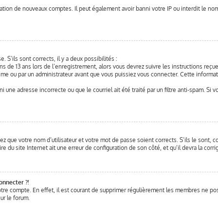
éation de nouveaux comptes. Il peut également avoir banni votre IP ou interdit le nom 
. S’ils sont corrects, il y a deux possibilités :
ns de 13 ans lors de l’enregistrement, alors vous devrez suivre les instructions reç
me ou par un administrateur avant que vous puissiez vous connecter. Cette informati
ni une adresse incorrecte ou que le courriel ait été traité par un filtre anti-spam. Si 
ez que votre nom d’utilisateur et votre mot de passe soient corrects. S’ils le sont, 
e du site Internet ait une erreur de configuration de son côté, et qu’il devra la corrig
onnecter ?!
otre compte. En effet, il est courant de supprimer régulièrement les membres ne post
ur le forum.