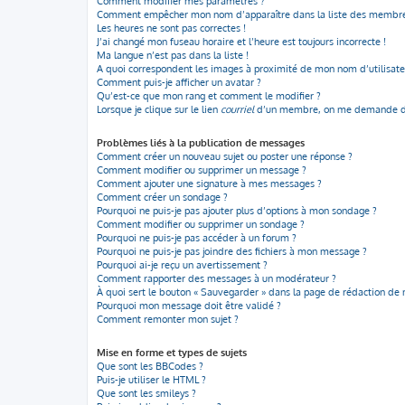
Comment modifier mes paramètres ?
Comment empêcher mon nom d’apparaître dans la liste des membre
Les heures ne sont pas correctes !
J’ai changé mon fuseau horaire et l’heure est toujours incorrecte !
Ma langue n’est pas dans la liste !
A quoi correspondent les images à proximité de mon nom d’utilisate
Comment puis-je afficher un avatar ?
Qu’est-ce que mon rang et comment le modifier ?
Lorsque je clique sur le lien
courriel
d’un membre, on me demande de
Problèmes liés à la publication de messages
Comment créer un nouveau sujet ou poster une réponse ?
Comment modifier ou supprimer un message ?
Comment ajouter une signature à mes messages ?
Comment créer un sondage ?
Pourquoi ne puis-je pas ajouter plus d’options à mon sondage ?
Comment modifier ou supprimer un sondage ?
Pourquoi ne puis-je pas accéder à un forum ?
Pourquoi ne puis-je pas joindre des fichiers à mon message ?
Pourquoi ai-je reçu un avertissement ?
Comment rapporter des messages à un modérateur ?
À quoi sert le bouton « Sauvegarder » dans la page de rédaction de
Pourquoi mon message doit être validé ?
Comment remonter mon sujet ?
Mise en forme et types de sujets
Que sont les BBCodes ?
Puis-je utiliser le HTML ?
Que sont les smileys ?