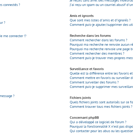
Je reçois sans arrêt des messages indésirab
s connectés ?
J’ai reçu un spam ou un courriel abusif d’
Amis et ignorés
Que sont mes listes d’amis et d’ignorés ?
ur ?
Comment puis-je ajouter/supprimer des util
Recherche dans les forums
 me connecter !?
Comment rechercher dans les forums ?
Pourquoi ma recherche ne renvoie aucun ré
Pourquoi ma recherche renvoie une page b
Comment rechercher des membres ?
Comment puis-je trouver mes propres mess
Surveillance et favoris
Quelle est la différence entre les favoris et
Comment mettre en favoris ou surveiller de
Comment surveiller des forums ?
Comment puis-je supprimer mes surveillanc
 message ?
Fichiers joints
Quels fichiers joints sont autorisés sur ce f
Comment trouver tous mes fichiers joints ?
Concernant phpBB
Qui a développé ce logiciel de forum ?
Pourquoi la fonctionnalité X n’est pas disp
Qui contacter pour les abus ou les questio