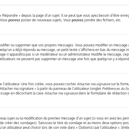
« Répondre » depuis la page d’un sujet. Il se peut que vous ayez besoin d’être enre
: Vous
pouvez
poster de nouveaux sujets, Vous
pouvez
joindre des fichiers, etc.
odifier ou supprimer que vos propres messages. Vous pouvez modifier un message (q
qu’un a déjà répondu au message, un petit texte s’affichera en bas du message indiq
sage n’apparaîtra pas si un modérateur ou un administrateur modifie le message, cepen
 utilisateurs ne peuvent pas supprimer un message une fois que quelqu’un y a répond
 l’utilisateur. Une fois créée, vous pouvez cocher
Attacher ma signature
sur le formu
Attacher ma signature » à partir du panneau de l’utilisateur (onglet
Préférences du fo
message en décochant la case
Attacher ma signature
dans le formulaire de rédaction
uveau sujet ou la modification du premier message d’un sujet (si vous en avez les per
 de créer des sondages). Saisissez le titre du sondage et au moins deux options pos
 utilisateur peut choisir lors de son vote dans « Option(s) par l’utilisateur », limi