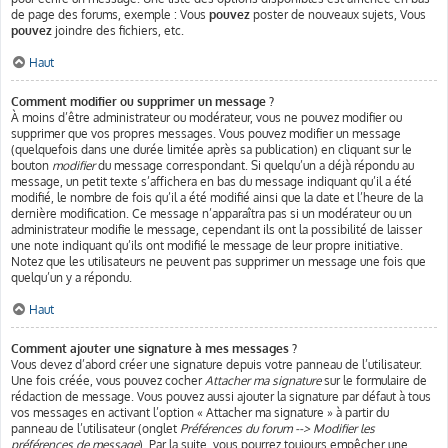
de page des forums, exemple : Vous
pouvez
poster de nouveaux sujets, Vous
pouvez
joindre des fichiers, etc.
Haut
Comment modifier ou supprimer un message ?
À moins d’être administrateur ou modérateur, vous ne pouvez modifier ou
supprimer que vos propres messages. Vous pouvez modifier un message
(quelquefois dans une durée limitée après sa publication) en cliquant sur le
bouton
modifier
du message correspondant. Si quelqu’un a déjà répondu au
message, un petit texte s’affichera en bas du message indiquant qu’il a été
modifié, le nombre de fois qu’il a été modifié ainsi que la date et l’heure de la
dernière modification. Ce message n’apparaîtra pas si un modérateur ou un
administrateur modifie le message, cependant ils ont la possibilité de laisser
une note indiquant qu’ils ont modifié le message de leur propre initiative.
Notez que les utilisateurs ne peuvent pas supprimer un message une fois que
quelqu’un y a répondu.
Haut
Comment ajouter une signature à mes messages ?
Vous devez d’abord créer une signature depuis votre panneau de l’utilisateur.
Une fois créée, vous pouvez cocher
Attacher ma signature
sur le formulaire de
rédaction de message. Vous pouvez aussi ajouter la signature par défaut à tous
vos messages en activant l’option « Attacher ma signature » à partir du
panneau de l’utilisateur (onglet
Préférences du forum --> Modifier les
préférences de message
). Par la suite, vous pourrez toujours empêcher une