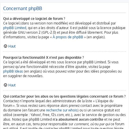
Concernant phpBB
Qui a développé ce logiciel de forum ?
Ce logiciel (dans sa version non modifiée) est développé et distribué par
phpBB Limited
, qui en a les droits d’auteur. Il est publié sous la licence publique
générale GNU version 2 (GPL-2.0) et peut être diffusé librement. Pour plus
d’informations, visitez la page «
À propos de phpBB
» (en anglais).
Haut
Pourquoi la fonctionnalité X n’est pas disponible ?
Ce logiciel a été développé et mis sous licence par phpBB Limited. Si vous
pensez qu’une fonctionnalité nécessite d’être ajoutée, visitez la page
phpBB Ideas
(en anglais) où vous pouvez voter pour des idées proposées ou
en suggérer de nouvelles.
Haut
Qui contacter pour les abus ou les questions légales concernant ce forum ?
Contactez n’importe lequel des administrateurs de la liste « L’équipe du
forum ». Si vous restez sans réponse alors prenez contact avec le propriétaire
du domaine (en faisant une
recherche sur whois
) ou si un service gratuit est
utilisé (exemple : Yahoo!, Free, f2s.com, etc.), avec le service de gestion ou des
abus. Notez que phpBB Limited
n’a absolument aucun contrôle
et ne peut
être, en aucun cas, tenu pour responsable sur
comment
,
où
ou
par qui
ce forum
est utilisé. Il est inutile de contacter phpBB Limited pour toute question légale