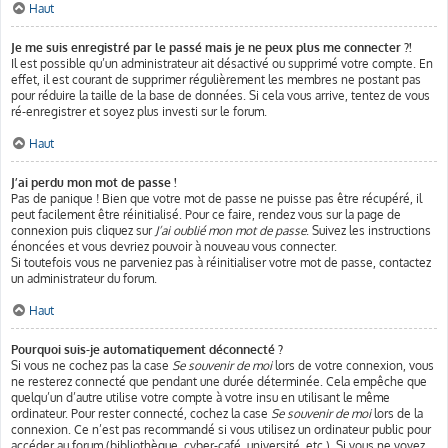
Haut
Je me suis enregistré par le passé mais je ne peux plus me connecter ?!
Il est possible qu’un administrateur ait désactivé ou supprimé votre compte. En
effet, il est courant de supprimer régulièrement les membres ne postant pas
pour réduire la taille de la base de données. Si cela vous arrive, tentez de vous
ré-enregistrer et soyez plus investi sur le forum.
Haut
J’ai perdu mon mot de passe !
Pas de panique ! Bien que votre mot de passe ne puisse pas être récupéré, il
peut facilement être réinitialisé. Pour ce faire, rendez vous sur la page de
connexion puis cliquez sur
J’ai oublié mon mot de passe
. Suivez les instructions
énoncées et vous devriez pouvoir à nouveau vous connecter.
Si toutefois vous ne parveniez pas à réinitialiser votre mot de passe, contactez
un administrateur du forum.
Haut
Pourquoi suis-je automatiquement déconnecté ?
Si vous ne cochez pas la case
Se souvenir de moi
lors de votre connexion, vous
ne resterez connecté que pendant une durée déterminée. Cela empêche que
quelqu’un d’autre utilise votre compte à votre insu en utilisant le même
ordinateur. Pour rester connecté, cochez la case
Se souvenir de moi
lors de la
connexion. Ce n’est pas recommandé si vous utilisez un ordinateur public pour
accéder au forum (bibliothèque, cyber-café, université, etc.). Si vous ne voyez