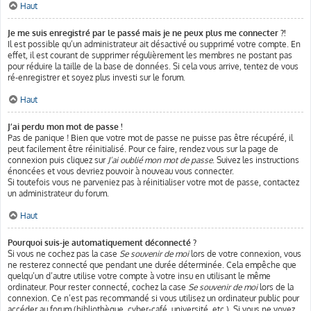
Haut
Je me suis enregistré par le passé mais je ne peux plus me connecter ?!
Il est possible qu’un administrateur ait désactivé ou supprimé votre compte. En
effet, il est courant de supprimer régulièrement les membres ne postant pas
pour réduire la taille de la base de données. Si cela vous arrive, tentez de vous
ré-enregistrer et soyez plus investi sur le forum.
Haut
J’ai perdu mon mot de passe !
Pas de panique ! Bien que votre mot de passe ne puisse pas être récupéré, il
peut facilement être réinitialisé. Pour ce faire, rendez vous sur la page de
connexion puis cliquez sur
J’ai oublié mon mot de passe
. Suivez les instructions
énoncées et vous devriez pouvoir à nouveau vous connecter.
Si toutefois vous ne parveniez pas à réinitialiser votre mot de passe, contactez
un administrateur du forum.
Haut
Pourquoi suis-je automatiquement déconnecté ?
Si vous ne cochez pas la case
Se souvenir de moi
lors de votre connexion, vous
ne resterez connecté que pendant une durée déterminée. Cela empêche que
quelqu’un d’autre utilise votre compte à votre insu en utilisant le même
ordinateur. Pour rester connecté, cochez la case
Se souvenir de moi
lors de la
connexion. Ce n’est pas recommandé si vous utilisez un ordinateur public pour
accéder au forum (bibliothèque, cyber-café, université, etc.). Si vous ne voyez