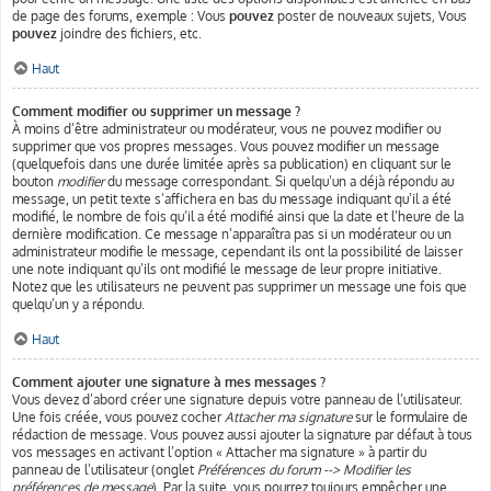
de page des forums, exemple : Vous
pouvez
poster de nouveaux sujets, Vous
pouvez
joindre des fichiers, etc.
Haut
Comment modifier ou supprimer un message ?
À moins d’être administrateur ou modérateur, vous ne pouvez modifier ou
supprimer que vos propres messages. Vous pouvez modifier un message
(quelquefois dans une durée limitée après sa publication) en cliquant sur le
bouton
modifier
du message correspondant. Si quelqu’un a déjà répondu au
message, un petit texte s’affichera en bas du message indiquant qu’il a été
modifié, le nombre de fois qu’il a été modifié ainsi que la date et l’heure de la
dernière modification. Ce message n’apparaîtra pas si un modérateur ou un
administrateur modifie le message, cependant ils ont la possibilité de laisser
une note indiquant qu’ils ont modifié le message de leur propre initiative.
Notez que les utilisateurs ne peuvent pas supprimer un message une fois que
quelqu’un y a répondu.
Haut
Comment ajouter une signature à mes messages ?
Vous devez d’abord créer une signature depuis votre panneau de l’utilisateur.
Une fois créée, vous pouvez cocher
Attacher ma signature
sur le formulaire de
rédaction de message. Vous pouvez aussi ajouter la signature par défaut à tous
vos messages en activant l’option « Attacher ma signature » à partir du
panneau de l’utilisateur (onglet
Préférences du forum --> Modifier les
préférences de message
). Par la suite, vous pourrez toujours empêcher une