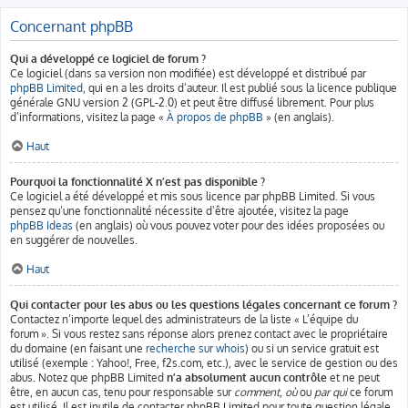
Concernant phpBB
Qui a développé ce logiciel de forum ?
Ce logiciel (dans sa version non modifiée) est développé et distribué par
phpBB Limited
, qui en a les droits d’auteur. Il est publié sous la licence publique
générale GNU version 2 (GPL-2.0) et peut être diffusé librement. Pour plus
d’informations, visitez la page «
À propos de phpBB
» (en anglais).
Haut
Pourquoi la fonctionnalité X n’est pas disponible ?
Ce logiciel a été développé et mis sous licence par phpBB Limited. Si vous
pensez qu’une fonctionnalité nécessite d’être ajoutée, visitez la page
phpBB Ideas
(en anglais) où vous pouvez voter pour des idées proposées ou
en suggérer de nouvelles.
Haut
Qui contacter pour les abus ou les questions légales concernant ce forum ?
Contactez n’importe lequel des administrateurs de la liste « L’équipe du
forum ». Si vous restez sans réponse alors prenez contact avec le propriétaire
du domaine (en faisant une
recherche sur whois
) ou si un service gratuit est
utilisé (exemple : Yahoo!, Free, f2s.com, etc.), avec le service de gestion ou des
abus. Notez que phpBB Limited
n’a absolument aucun contrôle
et ne peut
être, en aucun cas, tenu pour responsable sur
comment
,
où
ou
par qui
ce forum
est utilisé. Il est inutile de contacter phpBB Limited pour toute question légale