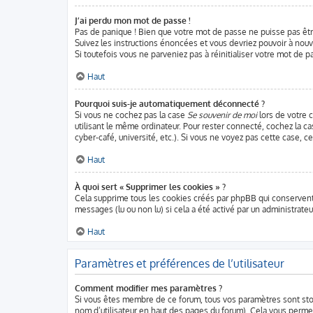
J’ai perdu mon mot de passe !
Pas de panique ! Bien que votre mot de passe ne puisse pas être 
Suivez les instructions énoncées et vous devriez pouvoir à nou
Si toutefois vous ne parveniez pas à réinitialiser votre mot de 
Haut
Pourquoi suis-je automatiquement déconnecté ?
Si vous ne cochez pas la case
Se souvenir de moi
lors de votre 
utilisant le même ordinateur. Pour rester connecté, cochez la c
cyber-café, université, etc.). Si vous ne voyez pas cette case, c
Haut
À quoi sert « Supprimer les cookies » ?
Cela supprime tous les cookies créés par phpBB qui conservent v
messages (lu ou non lu) si cela a été activé par un administra
Haut
Paramètres et préférences de l’utilisateur
Comment modifier mes paramètres ?
Si vous êtes membre de ce forum, tous vos paramètres sont st
nom d’utilisateur en haut des pages du forum). Cela vous perme