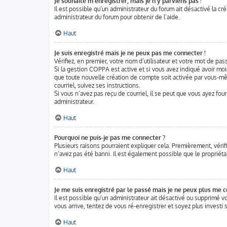
Je souhaite m’enregistrer, mais je n’y parviens pas !
Il est possible qu’un administrateur du forum ait désactivé la cr
administrateur du forum pour obtenir de l’aide.
Haut
Je suis enregistré mais je ne peux pas me connecter !
Vérifiez, en premier, votre nom d’utilisateur et votre mot de passe
Si la gestion COPPA est active et si vous avez indiqué avoir moi
que toute nouvelle création de compte soit activée par vous-mê
courriel, suivez ses instructions.
Si vous n’avez pas reçu de courriel, il se peut que vous ayez four
administrateur.
Haut
Pourquoi ne puis-je pas me connecter ?
Plusieurs raisons pourraient expliquer cela. Premièrement, vérifi
n’avez pas été banni. Il est également possible que le propriétair
Haut
Je me suis enregistré par le passé mais je ne peux plus me c
Il est possible qu’un administrateur ait désactivé ou supprimé v
vous arrive, tentez de vous ré-enregistrer et soyez plus investi s
Haut