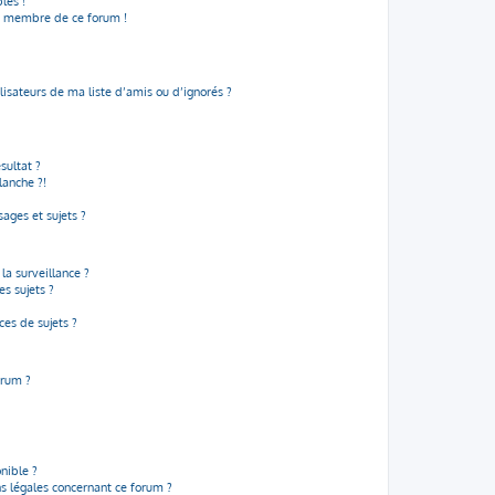
les !
un membre de ce forum !
isateurs de ma liste d’amis ou d’ignorés ?
sultat ?
lanche ?!
ages et sujets ?
 la surveillance ?
s sujets ?
es de sujets ?
orum ?
onible ?
ns légales concernant ce forum ?