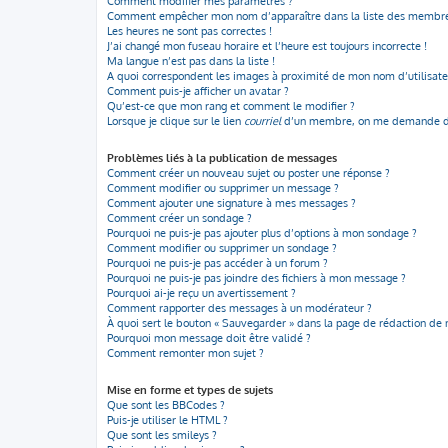
Comment modifier mes paramètres ?
Comment empêcher mon nom d’apparaître dans la liste des membre
Les heures ne sont pas correctes !
J’ai changé mon fuseau horaire et l’heure est toujours incorrecte !
Ma langue n’est pas dans la liste !
A quoi correspondent les images à proximité de mon nom d’utilisate
Comment puis-je afficher un avatar ?
Qu’est-ce que mon rang et comment le modifier ?
Lorsque je clique sur le lien
courriel
d’un membre, on me demande de
Problèmes liés à la publication de messages
Comment créer un nouveau sujet ou poster une réponse ?
Comment modifier ou supprimer un message ?
Comment ajouter une signature à mes messages ?
Comment créer un sondage ?
Pourquoi ne puis-je pas ajouter plus d’options à mon sondage ?
Comment modifier ou supprimer un sondage ?
Pourquoi ne puis-je pas accéder à un forum ?
Pourquoi ne puis-je pas joindre des fichiers à mon message ?
Pourquoi ai-je reçu un avertissement ?
Comment rapporter des messages à un modérateur ?
À quoi sert le bouton « Sauvegarder » dans la page de rédaction de
Pourquoi mon message doit être validé ?
Comment remonter mon sujet ?
Mise en forme et types de sujets
Que sont les BBCodes ?
Puis-je utiliser le HTML ?
Que sont les smileys ?