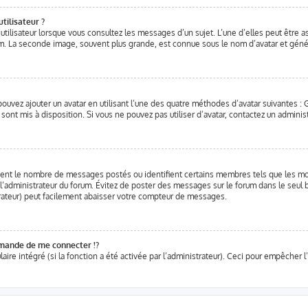
tilisateur ?
utilisateur lorsque vous consultez les messages d’un sujet. L’une d’elles peut être 
um. La seconde image, souvent plus grande, est connue sous le nom d’avatar et gé
 pouvez ajouter un avatar en utilisant l’une des quatre méthodes d’avatar suivantes : G
 sont mis à disposition. Si vous ne pouvez pas utiliser d’avatar, contactez un adminis
iquent le nombre de messages postés ou identifient certains membres tels que les m
r l’administrateur du forum. Évitez de poster des messages sur le forum dans le seul b
rateur) peut facilement abaisser votre compteur de messages.
ande de me connecter !?
re intégré (si la fonction a été activée par l’administrateur). Ceci pour empêcher l’ut