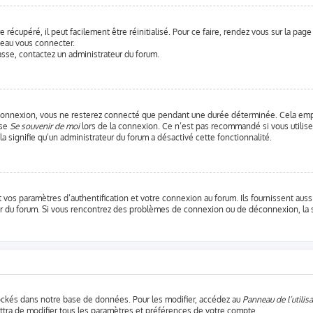
récupéré, il peut facilement être réinitialisé. Pour ce faire, rendez vous sur la pag
veau vous connecter.
passe, contactez un administrateur du forum.
connexion, vous ne resterez connecté que pendant une durée déterminée. Cela empê
ase
Se souvenir de moi
lors de la connexion. Ce n’est pas recommandé si vous utilise
ela signifie qu’un administrateur du forum a désactivé cette fonctionnalité.
os paramètres d’authentification et votre connexion au forum. Ils fournissent aussi 
teur du forum. Si vous rencontrez des problèmes de connexion ou de déconnexion, la 
ockés dans notre base de données. Pour les modifier, accédez au
Panneau de l’utilisa
ttra de modifier tous les paramètres et préférences de votre compte.