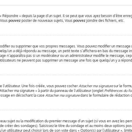
« Répondre » depuis la page d’un sujet. Il se peut que vous ayez besoin d’être enre
: Vous
pouvez
poster de nouveaux sujets, Vous
pouvez
joindre des fichiers, etc.
odifier ou supprimer que vos propres messages. Vous pouvez modifier un message (q
qu’un a déjà répondu au message, un petit texte s’affichera en bas du message indiq
sage n’apparaîtra pas si un modérateur ou un administrateur modifie le message, cepen
 utilisateurs ne peuvent pas supprimer un message une fois que quelqu’un y a répond
 l’utilisateur. Une fois créée, vous pouvez cocher
Attacher ma signature
sur le formu
Attacher ma signature » à partir du panneau de l’utilisateur (onglet
Préférences du fo
message en décochant la case
Attacher ma signature
dans le formulaire de rédaction
uveau sujet ou la modification du premier message d’un sujet (si vous en avez les per
 de créer des sondages). Saisissez le titre du sondage et au moins deux options pos
 utilisateur peut choisir lors de son vote dans « Option(s) par l’utilisateur », limi