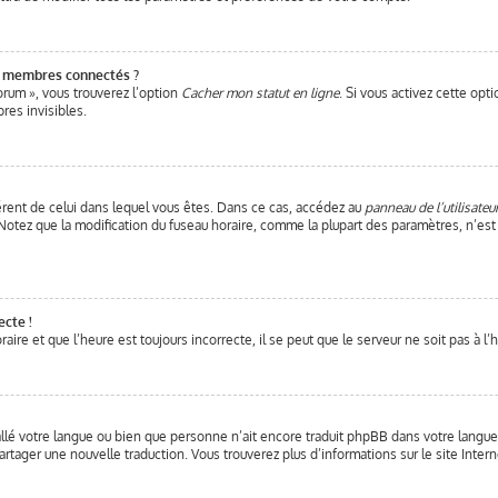
s membres connectés ?
orum », vous trouverez l’option
Cacher mon statut en ligne
. Si vous activez cette opt
es invisibles.
fférent de celui dans lequel vous êtes. Dans ce cas, accédez au
panneau de l’utilisateu
. Notez que la modification du fuseau horaire, comme la plupart des paramètres, n’e
ecte !
ire et que l’heure est toujours incorrecte, il se peut que le serveur ne soit pas à l
stallé votre langue ou bien que personne n’ait encore traduit phpBB dans votre langu
 partager une nouvelle traduction. Vous trouverez plus d’informations sur le site Inter