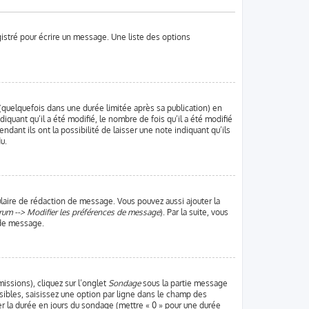
gistré pour écrire un message. Une liste des options
uelquefois dans une durée limitée après sa publication) en
uant qu’il a été modifié, le nombre de fois qu’il a été modifié
dant ils ont la possibilité de laisser une note indiquant qu’ils
u.
laire de rédaction de message. Vous pouvez aussi ajouter la
rum --> Modifier les préférences de message
). Par la suite, vous
 de message.
missions), cliquez sur l’onglet
Sondage
sous la partie message
sibles, saisissez une option par ligne dans le champ des
ter la durée en jours du sondage (mettre « 0 » pour une durée