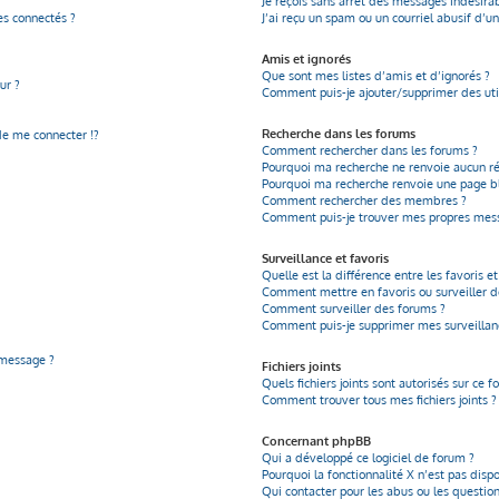
Je reçois sans arrêt des messages indésirab
s connectés ?
J’ai reçu un spam ou un courriel abusif d’
Amis et ignorés
Que sont mes listes d’amis et d’ignorés ?
ur ?
Comment puis-je ajouter/supprimer des util
Recherche dans les forums
 me connecter !?
Comment rechercher dans les forums ?
Pourquoi ma recherche ne renvoie aucun ré
Pourquoi ma recherche renvoie une page b
Comment rechercher des membres ?
Comment puis-je trouver mes propres mess
Surveillance et favoris
Quelle est la différence entre les favoris et
Comment mettre en favoris ou surveiller de
Comment surveiller des forums ?
Comment puis-je supprimer mes surveillanc
 message ?
Fichiers joints
Quels fichiers joints sont autorisés sur ce f
Comment trouver tous mes fichiers joints ?
Concernant phpBB
Qui a développé ce logiciel de forum ?
Pourquoi la fonctionnalité X n’est pas disp
Qui contacter pour les abus ou les questio