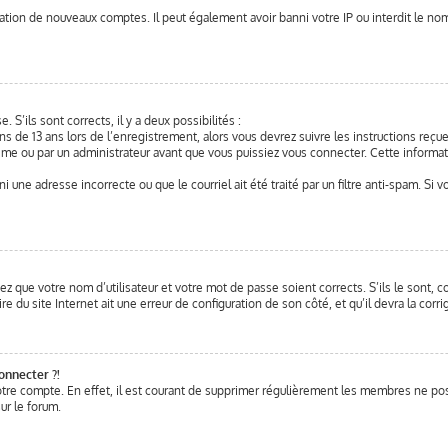
éation de nouveaux comptes. Il peut également avoir banni votre IP ou interdit le nom 
. S’ils sont corrects, il y a deux possibilités :
ns de 13 ans lors de l’enregistrement, alors vous devrez suivre les instructions reç
me ou par un administrateur avant que vous puissiez vous connecter. Cette informati
ni une adresse incorrecte ou que le courriel ait été traité par un filtre anti-spam. Si 
ez que votre nom d’utilisateur et votre mot de passe soient corrects. S’ils le sont, 
e du site Internet ait une erreur de configuration de son côté, et qu’il devra la corrig
onnecter ?!
otre compte. En effet, il est courant de supprimer régulièrement les membres ne post
ur le forum.