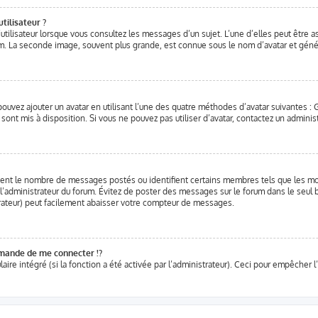
tilisateur ?
utilisateur lorsque vous consultez les messages d’un sujet. L’une d’elles peut être 
um. La seconde image, souvent plus grande, est connue sous le nom d’avatar et gé
 pouvez ajouter un avatar en utilisant l’une des quatre méthodes d’avatar suivantes : G
 sont mis à disposition. Si vous ne pouvez pas utiliser d’avatar, contactez un adminis
iquent le nombre de messages postés ou identifient certains membres tels que les m
r l’administrateur du forum. Évitez de poster des messages sur le forum dans le seul b
rateur) peut facilement abaisser votre compteur de messages.
ande de me connecter !?
re intégré (si la fonction a été activée par l’administrateur). Ceci pour empêcher l’ut