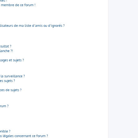
les !
un membre de ce forum !
isateurs de ma liste d’amis ou d’ignorés ?
sultat ?
lanche ?!
ages et sujets ?
 la surveillance ?
s sujets ?
es de sujets ?
orum ?
onible ?
ns légales concernant ce forum ?