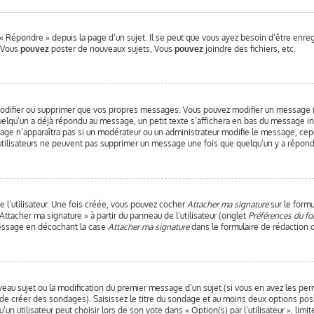
« Répondre » depuis la page d’un sujet. Il se peut que vous ayez besoin d’être enre
: Vous
pouvez
poster de nouveaux sujets, Vous
pouvez
joindre des fichiers, etc.
odifier ou supprimer que vos propres messages. Vous pouvez modifier un message (q
qu’un a déjà répondu au message, un petit texte s’affichera en bas du message indiq
sage n’apparaîtra pas si un modérateur ou un administrateur modifie le message, cepen
 utilisateurs ne peuvent pas supprimer un message une fois que quelqu’un y a répond
 l’utilisateur. Une fois créée, vous pouvez cocher
Attacher ma signature
sur le formu
Attacher ma signature » à partir du panneau de l’utilisateur (onglet
Préférences du fo
message en décochant la case
Attacher ma signature
dans le formulaire de rédaction
uveau sujet ou la modification du premier message d’un sujet (si vous en avez les per
 de créer des sondages). Saisissez le titre du sondage et au moins deux options pos
 utilisateur peut choisir lors de son vote dans « Option(s) par l’utilisateur », limi