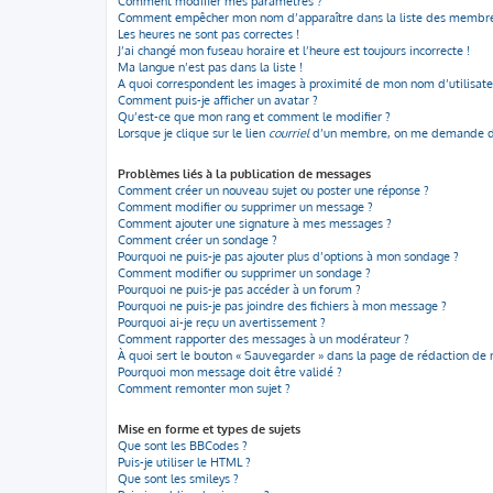
Comment modifier mes paramètres ?
Comment empêcher mon nom d’apparaître dans la liste des membre
Les heures ne sont pas correctes !
J’ai changé mon fuseau horaire et l’heure est toujours incorrecte !
Ma langue n’est pas dans la liste !
A quoi correspondent les images à proximité de mon nom d’utilisate
Comment puis-je afficher un avatar ?
Qu’est-ce que mon rang et comment le modifier ?
Lorsque je clique sur le lien
courriel
d’un membre, on me demande de
Problèmes liés à la publication de messages
Comment créer un nouveau sujet ou poster une réponse ?
Comment modifier ou supprimer un message ?
Comment ajouter une signature à mes messages ?
Comment créer un sondage ?
Pourquoi ne puis-je pas ajouter plus d’options à mon sondage ?
Comment modifier ou supprimer un sondage ?
Pourquoi ne puis-je pas accéder à un forum ?
Pourquoi ne puis-je pas joindre des fichiers à mon message ?
Pourquoi ai-je reçu un avertissement ?
Comment rapporter des messages à un modérateur ?
À quoi sert le bouton « Sauvegarder » dans la page de rédaction de
Pourquoi mon message doit être validé ?
Comment remonter mon sujet ?
Mise en forme et types de sujets
Que sont les BBCodes ?
Puis-je utiliser le HTML ?
Que sont les smileys ?