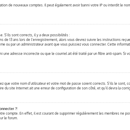
éation de nouveaux comptes. Il peut également avoir banni votre IP ou interdit le nom 
. S’ils sont corrects, il y a deux possibilités :
ns de 13 ans lors de l’enregistrement, alors vous devrez suivre les instructions reç
me ou par un administrateur avant que vous puissiez vous connecter. Cette informati
ni une adresse incorrecte ou que le courriel ait été traité par un filtre anti-spam. Si 
ez que votre nom d’utilisateur et votre mot de passe soient corrects. S’ils le sont, 
e du site Internet ait une erreur de configuration de son côté, et qu’il devra la corrig
onnecter ?!
otre compte. En effet, il est courant de supprimer régulièrement les membres ne post
ur le forum.