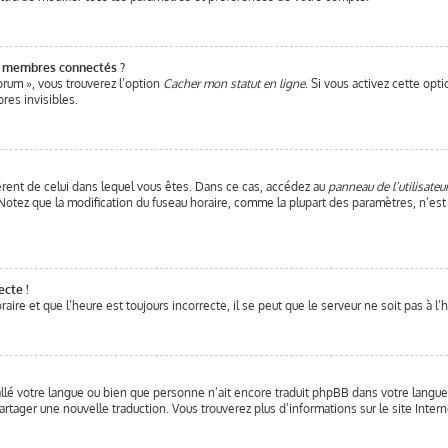
s membres connectés ?
orum », vous trouverez l’option
Cacher mon statut en ligne
. Si vous activez cette opt
es invisibles.
fférent de celui dans lequel vous êtes. Dans ce cas, accédez au
panneau de l’utilisateu
. Notez que la modification du fuseau horaire, comme la plupart des paramètres, n’e
ecte !
ire et que l’heure est toujours incorrecte, il se peut que le serveur ne soit pas à l
stallé votre langue ou bien que personne n’ait encore traduit phpBB dans votre langu
 partager une nouvelle traduction. Vous trouverez plus d’informations sur le site Inter