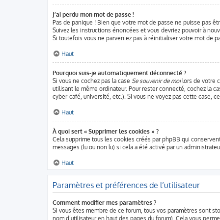
J’ai perdu mon mot de passe !
Pas de panique ! Bien que votre mot de passe ne puisse pas être 
Suivez les instructions énoncées et vous devriez pouvoir à nou
Si toutefois vous ne parveniez pas à réinitialiser votre mot de 
Haut
Pourquoi suis-je automatiquement déconnecté ?
Si vous ne cochez pas la case
Se souvenir de moi
lors de votre 
utilisant le même ordinateur. Pour rester connecté, cochez la c
cyber-café, université, etc.). Si vous ne voyez pas cette case, c
Haut
À quoi sert « Supprimer les cookies » ?
Cela supprime tous les cookies créés par phpBB qui conservent v
messages (lu ou non lu) si cela a été activé par un administra
Haut
Paramètres et préférences de l’utilisateur
Comment modifier mes paramètres ?
Si vous êtes membre de ce forum, tous vos paramètres sont st
nom d’utilisateur en haut des pages du forum). Cela vous perme