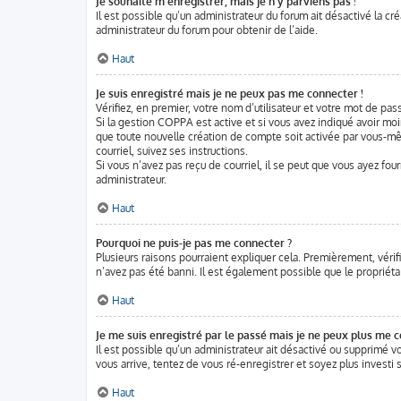
Je souhaite m’enregistrer, mais je n’y parviens pas !
Il est possible qu’un administrateur du forum ait désactivé la cr
administrateur du forum pour obtenir de l’aide.
Haut
Je suis enregistré mais je ne peux pas me connecter !
Vérifiez, en premier, votre nom d’utilisateur et votre mot de passe
Si la gestion COPPA est active et si vous avez indiqué avoir moi
que toute nouvelle création de compte soit activée par vous-mê
courriel, suivez ses instructions.
Si vous n’avez pas reçu de courriel, il se peut que vous ayez four
administrateur.
Haut
Pourquoi ne puis-je pas me connecter ?
Plusieurs raisons pourraient expliquer cela. Premièrement, vérifi
n’avez pas été banni. Il est également possible que le propriétair
Haut
Je me suis enregistré par le passé mais je ne peux plus me c
Il est possible qu’un administrateur ait désactivé ou supprimé v
vous arrive, tentez de vous ré-enregistrer et soyez plus investi s
Haut