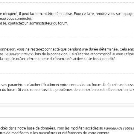
récupéré, il peut facilement être réinitialisé. Pour ce faire, rendez vous sur la pag
veau vous connecter.
passe, contactez un administrateur du forum.
connexion, vous ne resterez connecté que pendant une durée déterminée. Cela empê
ase
Se souvenir de moi
lors de la connexion. Ce n’est pas recommandé si vous utilise
ela signifie qu’un administrateur du forum a désactivé cette fonctionnalité.
os paramètres d’authentification et votre connexion au forum. Ils fournissent aussi 
teur du forum. Si vous rencontrez des problèmes de connexion ou de déconnexion, la 
ockés dans notre base de données. Pour les modifier, accédez au
Panneau de l’utilisa
ttra de modifier tous les paramètres et préférences de votre compte.