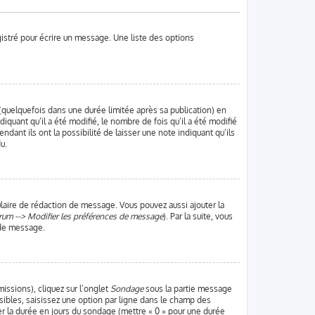
gistré pour écrire un message. Une liste des options
uelquefois dans une durée limitée après sa publication) en
uant qu’il a été modifié, le nombre de fois qu’il a été modifié
dant ils ont la possibilité de laisser une note indiquant qu’ils
u.
laire de rédaction de message. Vous pouvez aussi ajouter la
rum --> Modifier les préférences de message
). Par la suite, vous
 de message.
missions), cliquez sur l’onglet
Sondage
sous la partie message
sibles, saisissez une option par ligne dans le champ des
ter la durée en jours du sondage (mettre « 0 » pour une durée