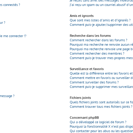
Je reçois sans arrêt des messages indésirab
s connectés ?
J’ai reçu un spam ou un courriel abusif d’
Amis et ignorés
Que sont mes listes d’amis et d’ignorés ?
ur ?
Comment puis-je ajouter/supprimer des util
Recherche dans les forums
 me connecter !?
Comment rechercher dans les forums ?
Pourquoi ma recherche ne renvoie aucun ré
Pourquoi ma recherche renvoie une page b
Comment rechercher des membres ?
Comment puis-je trouver mes propres mess
Surveillance et favoris
Quelle est la différence entre les favoris et
Comment mettre en favoris ou surveiller de
Comment surveiller des forums ?
Comment puis-je supprimer mes surveillanc
 message ?
Fichiers joints
Quels fichiers joints sont autorisés sur ce f
Comment trouver tous mes fichiers joints ?
Concernant phpBB
Qui a développé ce logiciel de forum ?
Pourquoi la fonctionnalité X n’est pas disp
Qui contacter pour les abus ou les questio