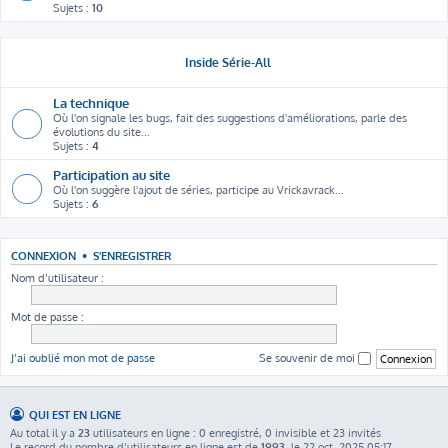
Sujets :
10
Inside Série-All
La technique
Où l'on signale les bugs, fait des suggestions d'améliorations, parle des
évolutions du site...
Sujets :
4
Participation au site
Où l'on suggère l'ajout de séries, participe au Vrickavrack...
Sujets :
6
CONNEXION
•
S’ENREGISTRER
Nom d’utilisateur :
Mot de passe :
J’ai oublié mon mot de passe
Se souvenir de moi
QUI EST EN LIGNE
Au total il y a
23
utilisateurs en ligne : 0 enregistré, 0 invisible et 23 invités
Le record du nombre d’utilisateurs en ligne est de
1993
, le 22 oct. 2025 05:17