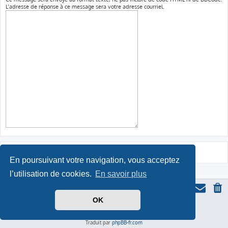
L’adresse de réponse à ce message sera votre adresse courriel.
En poursuivant votre navigation, vous acceptez
l’utilisation de cookies.
En savoir plus
OK
Thème du forum serieall
basé sur ProLight Style par
Ian Bradley
Icone du panda par
Triton
, modifié par Serieall.
Développé par
phpBB
® Forum Software © phpBB Limited
Traduit par
phpBB-fr.com