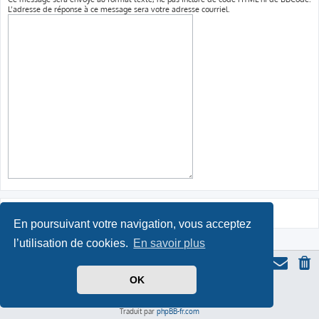
L’adresse de réponse à ce message sera votre adresse courriel.
En poursuivant votre navigation, vous acceptez
l’utilisation de cookies.
En savoir plus
OK
Thème du forum serieall
basé sur ProLight Style par
Ian Bradley
Icone du panda par
Triton
, modifié par Serieall.
Développé par
phpBB
® Forum Software © phpBB Limited
Traduit par
phpBB-fr.com