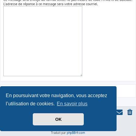
L’adresse de réponse à ce message sera votre adresse courriel.
En poursuivant votre navigation, vous acceptez
l’utilisation de cookies.
En savoir plus
OK
Thème du forum serieall
basé sur ProLight Style par
Ian Bradley
Icone du panda par
Triton
, modifié par Serieall.
Développé par
phpBB
® Forum Software © phpBB Limited
Traduit par
phpBB-fr.com