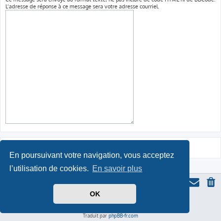
L’adresse de réponse à ce message sera votre adresse courriel.
En poursuivant votre navigation, vous acceptez
l’utilisation de cookies.
En savoir plus
OK
Thème du forum serieall
basé sur ProLight Style par
Ian Bradley
Icone du panda par
Triton
, modifié par Serieall.
Développé par
phpBB
® Forum Software © phpBB Limited
Traduit par
phpBB-fr.com