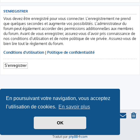
S’ENREGISTRER
Vous devez être enregistré pour vous connecter. L’enregistrement ne prend
que quelques secondes et augmente vos possibilités. L’administrateur du
forum peut également accorder des permissions additionnelles aux membres
du forum. Avant de vous enregistrer, assurez-vous d’avoir pris connaissance de
nos conditions d’utilisation et de notre politique de vie privée. Assurez-vous de
bien lire tout le règlement du forum.
Conditions d’utilisation
|
Politique de confidentialité
S’enregistrer
En poursuivant votre navigation, vous acceptez
l’utilisation de cookies.
En savoir plus
OK
Thème du forum serieall
basé sur ProLight Style par
Ian Bradley
Icone du panda par
Triton
, modifié par Serieall.
Développé par
phpBB
® Forum Software © phpBB Limited
Traduit par
phpBB-fr.com