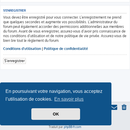
S’ENREGISTRER
Vous devez être enregistré pour vous connecter. L’enregistrement ne prend
que quelques secondes et augmente vos possibilités. L’administrateur du
forum peut également accorder des permissions additionnelles aux membres
du forum. Avant de vous enregistrer, assurez-vous d’avoir pris connaissance de
nos conditions d’utilisation et de notre politique de vie privée. Assurez-vous de
bien lire tout le règlement du forum.
Conditions d’utilisation
|
Politique de confidentialité
S’enregistrer
En poursuivant votre navigation, vous acceptez
l’utilisation de cookies.
En savoir plus
OK
Thème du forum serieall
basé sur ProLight Style par
Ian Bradley
Icone du panda par
Triton
, modifié par Serieall.
Développé par
phpBB
® Forum Software © phpBB Limited
Traduit par
phpBB-fr.com