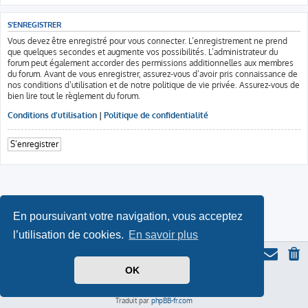
S’ENREGISTRER
Vous devez être enregistré pour vous connecter. L’enregistrement ne prend
que quelques secondes et augmente vos possibilités. L’administrateur du
forum peut également accorder des permissions additionnelles aux membres
du forum. Avant de vous enregistrer, assurez-vous d’avoir pris connaissance de
nos conditions d’utilisation et de notre politique de vie privée. Assurez-vous de
bien lire tout le règlement du forum.
Conditions d’utilisation
|
Politique de confidentialité
S’enregistrer
En poursuivant votre navigation, vous acceptez
l’utilisation de cookies.
En savoir plus
OK
Thème du forum serieall
basé sur ProLight Style par
Ian Bradley
Icone du panda par
Triton
, modifié par Serieall.
Développé par
phpBB
® Forum Software © phpBB Limited
Traduit par
phpBB-fr.com