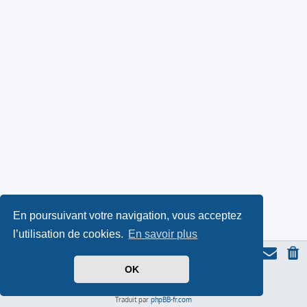
En poursuivant votre navigation, vous acceptez
l’utilisation de cookies.
En savoir plus
OK
Thème du forum serieall
basé sur ProLight Style par
Ian Bradley
Icone du panda par
Triton
, modifié par Serieall.
Développé par
phpBB
® Forum Software © phpBB Limited
Traduit par
phpBB-fr.com