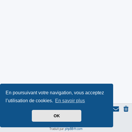
En poursuivant votre navigation, vous acceptez
l’utilisation de cookies.
En savoir plus
OK
Thème du forum serieall
basé sur ProLight Style par
Ian Bradley
Icone du panda par
Triton
, modifié par Serieall.
Développé par
phpBB
® Forum Software © phpBB Limited
Traduit par
phpBB-fr.com