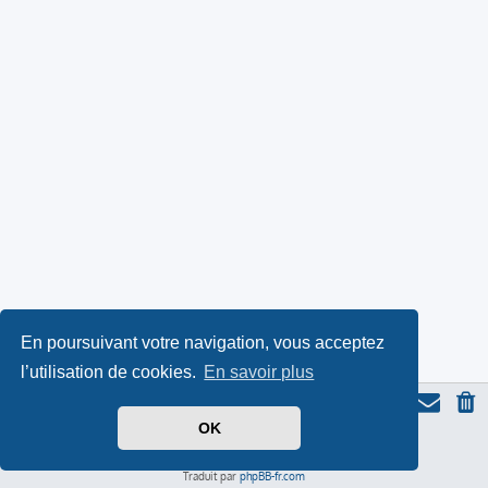
En poursuivant votre navigation, vous acceptez
l’utilisation de cookies.
En savoir plus
OK
Thème du forum serieall
basé sur ProLight Style par
Ian Bradley
Icone du panda par
Triton
, modifié par Serieall.
Développé par
phpBB
® Forum Software © phpBB Limited
Traduit par
phpBB-fr.com