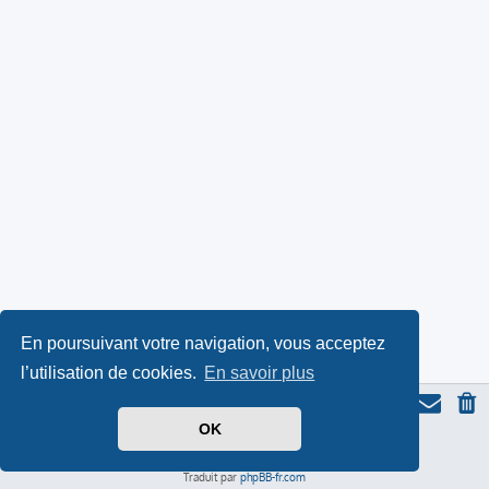
En poursuivant votre navigation, vous acceptez
l’utilisation de cookies.
En savoir plus
OK
Thème du forum serieall
basé sur ProLight Style par
Ian Bradley
Icone du panda par
Triton
, modifié par Serieall.
Développé par
phpBB
® Forum Software © phpBB Limited
Traduit par
phpBB-fr.com