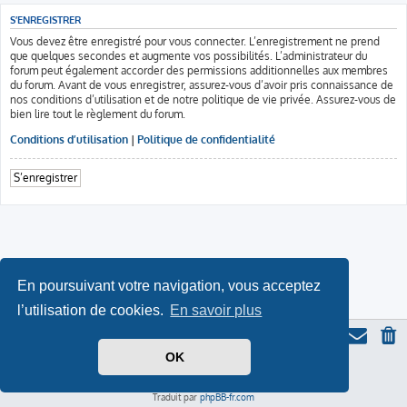
S’ENREGISTRER
Vous devez être enregistré pour vous connecter. L’enregistrement ne prend
que quelques secondes et augmente vos possibilités. L’administrateur du
forum peut également accorder des permissions additionnelles aux membres
du forum. Avant de vous enregistrer, assurez-vous d’avoir pris connaissance de
nos conditions d’utilisation et de notre politique de vie privée. Assurez-vous de
bien lire tout le règlement du forum.
Conditions d’utilisation
|
Politique de confidentialité
S’enregistrer
En poursuivant votre navigation, vous acceptez
l’utilisation de cookies.
En savoir plus
OK
Thème du forum serieall
basé sur ProLight Style par
Ian Bradley
Icone du panda par
Triton
, modifié par Serieall.
Développé par
phpBB
® Forum Software © phpBB Limited
Traduit par
phpBB-fr.com