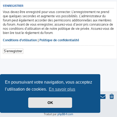
S’ENREGISTRER
Vous devez être enregistré pour vous connecter. L’enregistrement ne prend
que quelques secondes et augmente vos possibilités. L’administrateur du
forum peut également accorder des permissions additionnelles aux membres
du forum. Avant de vous enregistrer, assurez-vous d’avoir pris connaissance de
nos conditions d’utilisation et de notre politique de vie privée. Assurez-vous de
bien lire tout le règlement du forum.
Conditions d’utilisation
|
Politique de confidentialité
S’enregistrer
En poursuivant votre navigation, vous acceptez
l’utilisation de cookies.
En savoir plus
OK
Thème du forum serieall
basé sur ProLight Style par
Ian Bradley
Icone du panda par
Triton
, modifié par Serieall.
Développé par
phpBB
® Forum Software © phpBB Limited
Traduit par
phpBB-fr.com