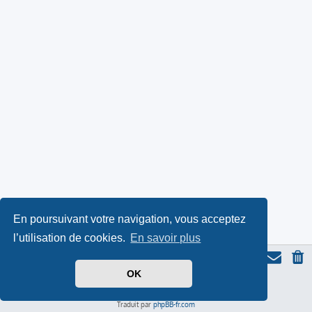
En poursuivant votre navigation, vous acceptez
l’utilisation de cookies.
En savoir plus
OK
Thème du forum serieall
basé sur ProLight Style par
Ian Bradley
Icone du panda par
Triton
, modifié par Serieall.
Développé par
phpBB
® Forum Software © phpBB Limited
Traduit par
phpBB-fr.com