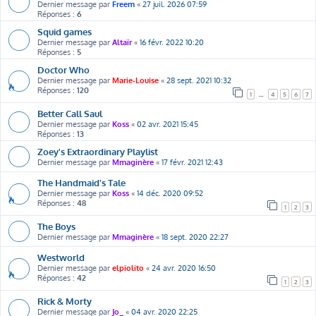
Dernier message par
Freem
«
27 juil. 2026 07:59
Réponses :
6
Squid games
Dernier message par
Altaïr
«
16 févr. 2022 10:20
Réponses :
5
Doctor Who
Dernier message par
Marie-Louise
«
28 sept. 2021 10:32
Réponses :
120
1
…
4
5
6
7
Better Call Saul
Dernier message par
Koss
«
02 avr. 2021 15:45
Réponses :
13
Zoey's Extraordinary Playlist
Dernier message par
Mmaginère
«
17 févr. 2021 12:43
The Handmaid's Tale
Dernier message par
Koss
«
14 déc. 2020 09:52
Réponses :
48
1
2
3
The Boys
Dernier message par
Mmaginère
«
18 sept. 2020 22:27
Westworld
Dernier message par
elpiolito
«
24 avr. 2020 16:50
Réponses :
42
1
2
3
Rick & Morty
Dernier message par
Jo_
«
04 avr. 2020 22:25