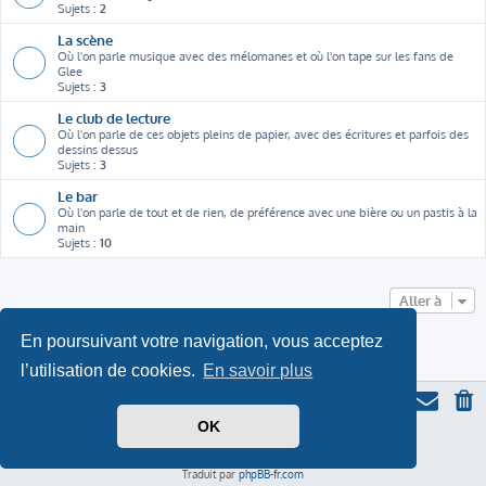
Sujets :
2
La scène
Où l'on parle musique avec des mélomanes et où l'on tape sur les fans de
Glee
Sujets :
3
Le club de lecture
Où l'on parle de ces objets pleins de papier, avec des écritures et parfois des
dessins dessus
Sujets :
3
Le bar
Où l'on parle de tout et de rien, de préférence avec une bière ou un pastis à la
main
Sujets :
10
Aller à
En poursuivant votre navigation, vous acceptez
l’utilisation de cookies.
En savoir plus
OK
Thème du forum serieall
basé sur ProLight Style par
Ian Bradley
Icone du panda par
Triton
, modifié par Serieall.
Développé par
phpBB
® Forum Software © phpBB Limited
Traduit par
phpBB-fr.com