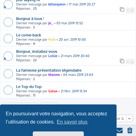
Dernier message par
killerquinn
«
17 mai 2019 20:27
Réponses :
25
1
2
Bonjour à tous !
Dernier message par
Jo_
«
03 mai 2019 15:52
Réponses :
5
Le come-back
Dernier message par
Puck
«
20 avr. 2019 10:00
Réponses :
9
Bonjour, installez-vous.
Dernier message par
Lollie
«
21 mars 2019 20:40
Réponses :
22
1
2
La fameuse présentation légendaire.
Dernier message par
Manew
«
04 mars 2019 23:04
Réponses :
2
Le Top du Top
Dernier message par
Galax
«
21 févr. 2019 15:34
Réponses :
11
Nouveau sujet
En poursuivant votre navigation, vous acceptez
Aller à
l’utilisation de cookies.
En savoir plus