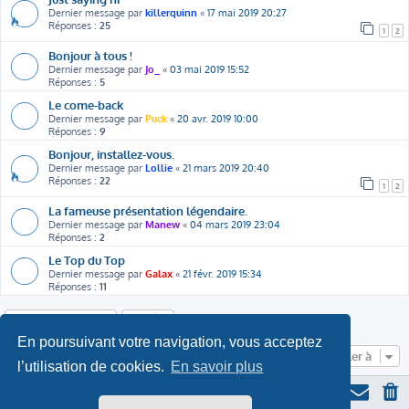
Dernier message par
killerquinn
«
17 mai 2019 20:27
Réponses :
25
1
2
Bonjour à tous !
Dernier message par
Jo_
«
03 mai 2019 15:52
Réponses :
5
Le come-back
Dernier message par
Puck
«
20 avr. 2019 10:00
Réponses :
9
Bonjour, installez-vous.
Dernier message par
Lollie
«
21 mars 2019 20:40
Réponses :
22
1
2
La fameuse présentation légendaire.
Dernier message par
Manew
«
04 mars 2019 23:04
Réponses :
2
Le Top du Top
Dernier message par
Galax
«
21 févr. 2019 15:34
Réponses :
11
Nouveau sujet
En poursuivant votre navigation, vous acceptez
Aller à
l’utilisation de cookies.
En savoir plus