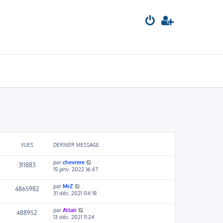
VUES
DERNIER MESSAGE
par
chevrere
311883
15 janv. 2022 16:47
par
MrZ
4865982
31 déc. 2021 04:18
par
Altaïr
488952
13 déc. 2021 11:24