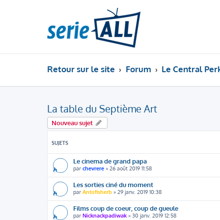
Retour sur le site
Forum
Le Central Per
La table du Septième Art
Nouveau sujet
SUJETS
Le cinema de grand papa
par
chevrere
» 26 août 2019 11:58
Les sorties ciné du moment
par
Antofisherb
» 29 janv. 2019 10:38
Films coup de coeur, coup de gueule
par
Nicknackpadiwak
» 30 janv. 2019 12:58