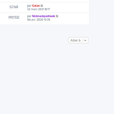
par
Galax
52768
22 mars 2021 18:17
par
Nicknackpadiwak
1907332
06 avr. 2020 13:35
Aller à