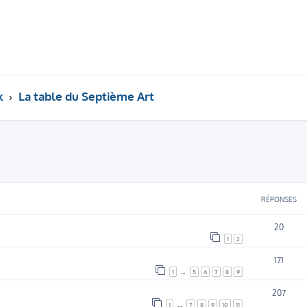
k
La table du Septième Art
RÉPONSES
20
1
2
171
1
…
5
6
7
8
9
207
1
…
7
8
9
10
11