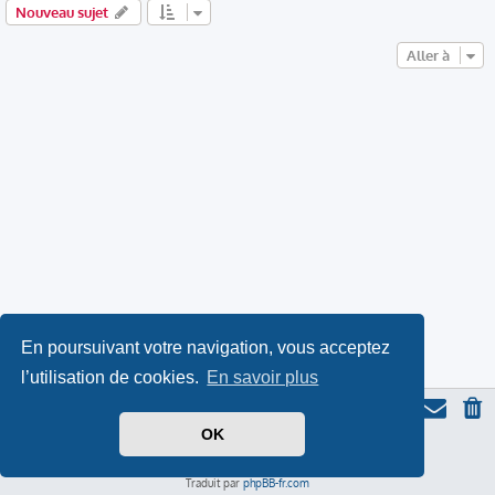
Nouveau sujet
Aller à
En poursuivant votre navigation, vous acceptez
l’utilisation de cookies.
En savoir plus
OK
Thème du forum serieall
basé sur ProLight Style par
Ian Bradley
Icone du panda par
Triton
, modifié par Serieall.
Développé par
phpBB
® Forum Software © phpBB Limited
Traduit par
phpBB-fr.com