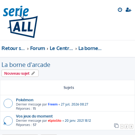
Retour sur le site
Forum
Le Central Perk
La borne d'arcade
La borne d'arcade
Nouveau sujet
Sujets
Pokémon
Dernier message par
Freem
«
27 juil. 2026 08:27
Réponses :
15
Vos jeux du moment
Dernier message par
elpiolito
«
20 janv. 2021 18:12
Réponses :
57
1
2
3