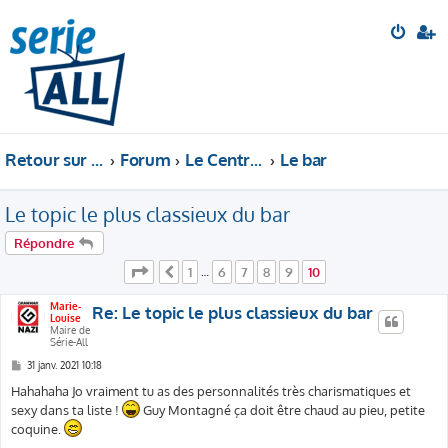
Retour sur le site
Forum
Le Central Perk
Le bar
Le topic le plus classieux du bar
Répondre
Page
10
sur
10
1
6
7
8
9
10
Précédente
…
Marie-
Re: Le topic le plus classieux du bar
Louise
Maire de
Série-All
M
31 janv. 2021 10:18
e
s
Hahahaha Jo vraiment tu as des personnalités très charismatiques et
s
sexy dans ta liste !
Guy Montagné ça doit être chaud au pieu, petite
a
g
coquine.
e