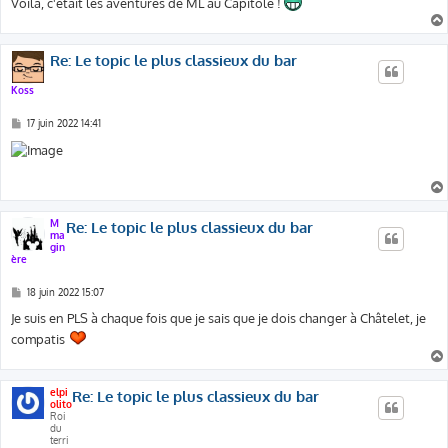
Voilà, c'était les aventures de ML au Capitole !
Re: Le topic le plus classieux du bar
Koss
M
17 juin 2022 14:41
e
s
s
a
g
e
M
Re: Le topic le plus classieux du bar
ma
gin
ère
M
18 juin 2022 15:07
e
s
Je suis en PLS à chaque fois que je sais que je dois changer à Châtelet, je
s
compatis
a
g
e
elpi
Re: Le topic le plus classieux du bar
olito
Roi
du
terri