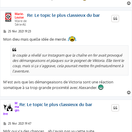
Marie-
Re: Le topic le plus classieux du bar
Louise
Maire de
Série-All
M
25 févr. 2021 19:23
e
s
Mon dieu mais quelle idée de merde.
s
a
g
e
le couple a révélé sur Instagram que la chaîne en fer avait provoqué
des démangeaisons et plaques sur le poignet de Viktoria. Elle tient le
coup, mais si ça s'aggrave, cela pourrait mettre fin prématurément à
l'aventure.
M'est avis que les démangeaisons de Victoria sont une réaction
somatique à sa trop grande proximité avec Alexander.
M
Re: Le topic le plus classieux du bar
ma
gin
ère
M
25 févr. 2021 19:47
e
s
Mdr oui y'a des chances....ah j'avais pas vu cette suite.