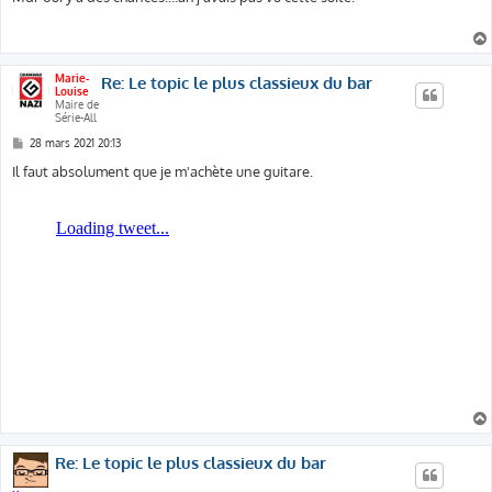
s
a
g
e
Marie-
Re: Le topic le plus classieux du bar
Louise
Maire de
Série-All
M
28 mars 2021 20:13
e
s
Il faut absolument que je m'achète une guitare.
s
a
g
e
Re: Le topic le plus classieux du bar