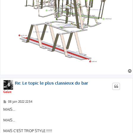
Re: Le topic le plus classieux du bar
Galax
M
08 juin 2022 22:54
e
s
MAIS...
s
a
g
MAIS...
e
MAIS C'EST TROP STYLE !!!!!