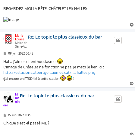
REGARDEZ MOI LA BÊTE, CHÂTELET LES HALLES :
Marie-
Re: Le topic le plus classieux du bar
Louise
Maire de
Série-All
M
09 juin 2022 06:48
e
s
Haha j'aime cet enthousiasme.
s
L'image de Châtelet ne fonctionne pas, je mets le lien ici :
a
g
http://estacions.albertguillaumes.cat/i ... halles.png
e
(j'ai encore un PTSD lié à cette station
)
M
Re: Le topic le plus classieux du bar
ma
gin
ère
M
15 juin 2022 11:36
e
s
Oh que s'est -il passé ML ?
s
a
g