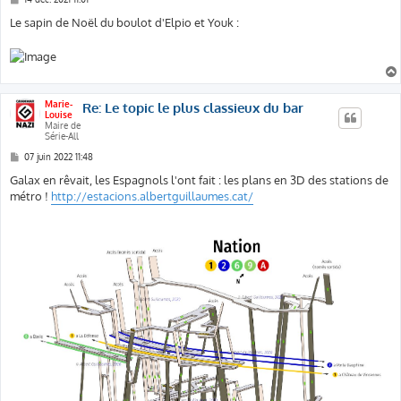
e
s
Le sapin de Noël du boulot d'Elpio et Youk :
s
a
g
e
Marie-
Re: Le topic le plus classieux du bar
Louise
Maire de
Série-All
M
07 juin 2022 11:48
e
s
Galax en rêvait, les Espagnols l'ont fait : les plans en 3D des stations de
s
métro !
http://estacions.albertguillaumes.cat/
a
g
e