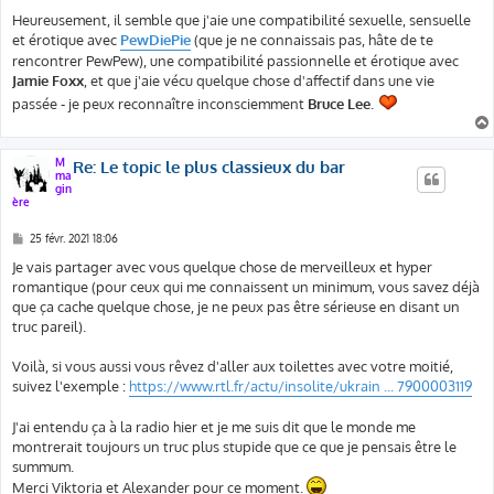
Heureusement, il semble que j'aie une compatibilité sexuelle, sensuelle
et érotique avec
PewDiePie
(que je ne connaissais pas, hâte de te
rencontrer PewPew), une compatibilité passionnelle et érotique avec
Jamie Foxx
, et que j'aie vécu quelque chose d'affectif dans une vie
passée - je peux reconnaître inconsciemment
Bruce Lee
.
M
Re: Le topic le plus classieux du bar
ma
gin
ère
M
25 févr. 2021 18:06
e
s
Je vais partager avec vous quelque chose de merveilleux et hyper
s
romantique (pour ceux qui me connaissent un minimum, vous savez déjà
a
g
que ça cache quelque chose, je ne peux pas être sérieuse en disant un
e
truc pareil).
Voilà, si vous aussi vous rêvez d'aller aux toilettes avec votre moitié,
suivez l'exemple :
https://www.rtl.fr/actu/insolite/ukrain ... 7900003119
J'ai entendu ça à la radio hier et je me suis dit que le monde me
montrerait toujours un truc plus stupide que ce que je pensais être le
summum.
Merci Viktoria et Alexander pour ce moment.