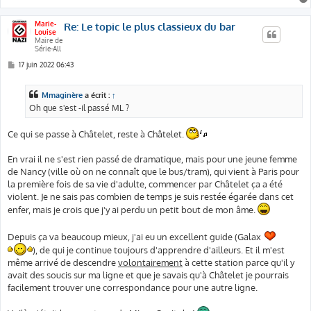
e
Marie-
Re: Le topic le plus classieux du bar
Louise
Maire de
Série-All
M
17 juin 2022 06:43
e
s
s
Mmaginère
a écrit :
↑
a
g
Oh que s'est -il passé ML ?
e
Ce qui se passe à Châtelet, reste à Châtelet.
En vrai il ne s'est rien passé de dramatique, mais pour une jeune femme
de Nancy (ville où on ne connaît que le bus/tram), qui vient à Paris pour
la première fois de sa vie d'adulte, commencer par Châtelet ça a été
violent. Je ne sais pas combien de temps je suis restée égarée dans cet
enfer, mais je crois que j'y ai perdu un petit bout de mon âme.
Depuis ça va beaucoup mieux, j'ai eu un excellent guide (Galax
), de qui je continue toujours d'apprendre d'ailleurs. Et il m'est
même arrivé de descendre
volontairement
à cette station parce qu'il y
avait des soucis sur ma ligne et que je savais qu'à Châtelet je pourrais
facilement trouver une correspondance pour une autre ligne.