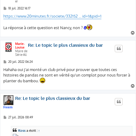
er
M
18 juil. 2022 16:17
e
s
https://www.20minutes.fr/societe/332152 ... id=1&pid=1
s
a
g
La réponse à cette question est Nancy, non ?
e
Marie-
Re: Le topic le plus classieux du bar
Louise
Maire de
Série-All
M
20 juil. 2022 06:24
e
s
Hahaha oui j'ai monté un club privé pour prouver que toutes ces
s
histoires de pandas ne sont en vérité qu'un complot pour nous forcer à
a
g
planter du bambou.
e
Re: Le topic le plus classieux du bar
Freem
M
27 juil. 2026 08:49
e
s
s
Koss
a écrit :
↑
a
g