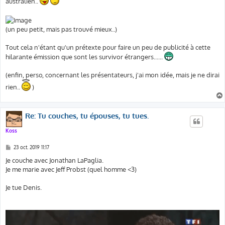
australien..
(un peu petit, mais pas trouvé mieux..)
Tout cela n'étant qu'un prétexte pour faire un peu de publicité à cette
hilarante émission que sont les survivor étrangers......
(enfin, perso, concernant les présentateurs, j'ai mon idée, mais je ne dirai
rien..
)
Re: Tu couches, tu épouses, tu tues.
Koss
M
23 oct. 2019 11:17
e
s
Je couche avec Jonathan LaPaglia.
s
Je me marie avec Jeff Probst (quel homme <3)
a
g
e
Je tue Denis.