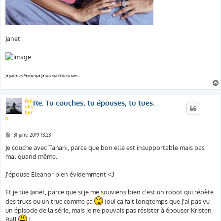
Janet
Je parie un Pépito que je sais qui Nick va tuer...
Ant
Re: Tu couches, tu épouses, tu tues.
ofis
her
b
M
31 janv. 2019 13:23
e
s
Je couche avec Tahani, parce que bon elle est insupportable mais pas
s
mal quand même.
a
g
e
J'épouse Eleanor bien évidemment <3
Et je tue Janet, parce que si je me souviens bien c'est un robot qui répète
des trucs ou un truc comme ça
(oui ça fait longtemps que j'ai pas vu
un épisode de la série, mais je ne pouvais pas résister à épouser Kristen
Bell
)