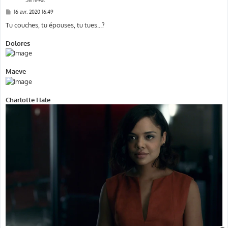
M
16 avr. 2020 16:49
e
s
Tu couches, tu épouses, tu tues...?
s
a
g
Dolores
e
Maeve
Charlotte Hale