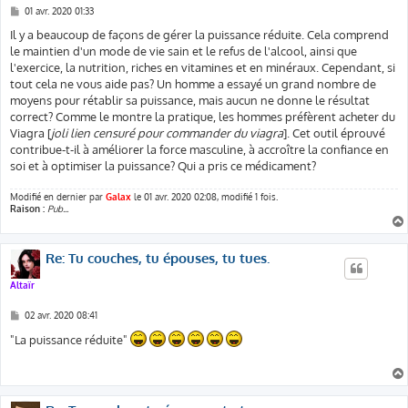
M
01 avr. 2020 01:33
e
s
Il y a beaucoup de façons de gérer la puissance réduite. Cela comprend
s
le maintien d'un mode de vie sain et le refus de l'alcool, ainsi que
a
g
l'exercice, la nutrition, riches en vitamines et en minéraux. Cependant, si
e
tout cela ne vous aide pas? Un homme a essayé un grand nombre de
moyens pour rétablir sa puissance, mais aucun ne donne le résultat
correct? Comme le montre la pratique, les hommes préfèrent acheter du
Viagra [
joli lien censuré pour commander du viagra
]. Cet outil éprouvé
contribue-t-il à améliorer la force masculine, à accroître la confiance en
soi et à optimiser la puissance? Qui a pris ce médicament?
Modifié en dernier par
Galax
le 01 avr. 2020 02:08, modifié 1 fois.
Raison :
Pub...
Re: Tu couches, tu épouses, tu tues.
Altaïr
M
02 avr. 2020 08:41
e
s
"La puissance réduite"
s
a
g
e