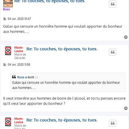
Re: Tu couches, tu épouses, tu tues.
Koss
M
04 avr. 2020 01:47
e
s
Galax qui censure un honnête homme qui voulait apporter du bonheur
s
aux hommes.....
a
g
e
Marie-
Re: Tu couches, tu épouses, tu tues.
Louise
Maire de
Série-All
M
04 avr. 2020 11:08
e
s
s
Koss
a écrit :
↑
a
g
Galax qui censure un honnête homme qui voulait apporter du bonheur
e
aux hommes.....
Il veut interdire aux hommes de boire de l'alcool, et toi tu penses encore
qu'il veut leur apporter du bonheur ?
Marie-
Re: Tu couches, tu épouses, tu tues.
Louise
Maire de
Série-All