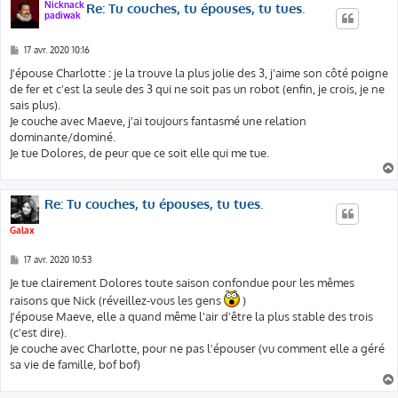
Nicknack
Re: Tu couches, tu épouses, tu tues.
padiwak
M
17 avr. 2020 10:16
e
s
J'épouse Charlotte : je la trouve la plus jolie des 3, j'aime son côté poigne
s
de fer et c'est la seule des 3 qui ne soit pas un robot (enfin, je crois, je ne
a
g
sais plus).
e
Je couche avec Maeve, j'ai toujours fantasmé une relation
dominante/dominé.
Je tue Dolores, de peur que ce soit elle qui me tue.
Re: Tu couches, tu épouses, tu tues.
Galax
M
17 avr. 2020 10:53
e
s
Je tue clairement Dolores toute saison confondue pour les mêmes
s
raisons que Nick (réveillez-vous les gens
)
a
g
J'épouse Maeve, elle a quand même l'air d'être la plus stable des trois
e
(c'est dire).
Je couche avec Charlotte, pour ne pas l'épouser (vu comment elle a géré
sa vie de famille, bof bof)