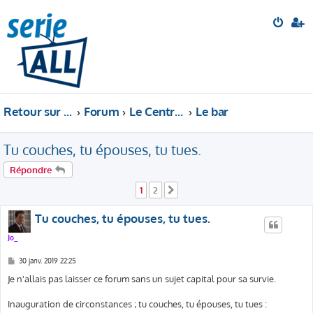
Retour sur le site
Forum
Le Central Perk
Le bar
Tu couches, tu épouses, tu tues.
Répondre
1
2
Suivante
Tu couches, tu épouses, tu tues.
Jo_
M
30 janv. 2019 22:25
e
s
Je n'allais pas laisser ce forum sans un sujet capital pour sa survie.
s
a
g
Inauguration de circonstances ; tu couches, tu épouses, tu tues :
e