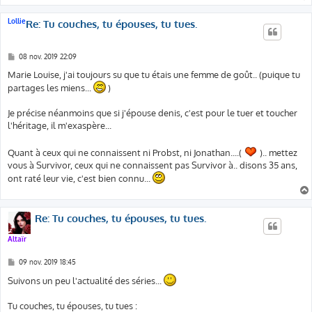
e
Lollie
Re: Tu couches, tu épouses, tu tues.
M
08 nov. 2019 22:09
e
s
Marie Louise, j'ai toujours su que tu étais une femme de goût.. (puique tu
s
partages les miens...
)
a
g
e
Je précise néanmoins que si j'épouse denis, c'est pour le tuer et toucher
l'héritage, il m'exaspère...
Quant à ceux qui ne connaissent ni Probst, ni Jonathan....(
).. mettez
vous à Survivor, ceux qui ne connaissent pas Survivor à.. disons 35 ans,
ont raté leur vie, c'est bien connu...
Re: Tu couches, tu épouses, tu tues.
Altaïr
M
09 nov. 2019 18:45
e
s
Suivons un peu l'actualité des séries...
s
a
g
Tu couches, tu épouses, tu tues :
e