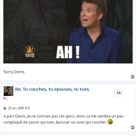
Sorry Denis.
Re: Tu couches, tu épouses, tu tues.
Jo_
M
23 oct. 2019 11:21
e
s
A part Denis, je ne connais pas ces gens, donc ça me semble un peu
s
compliqué de savoir qui tuer, épouser ou avec qui coucher.
a
g
e