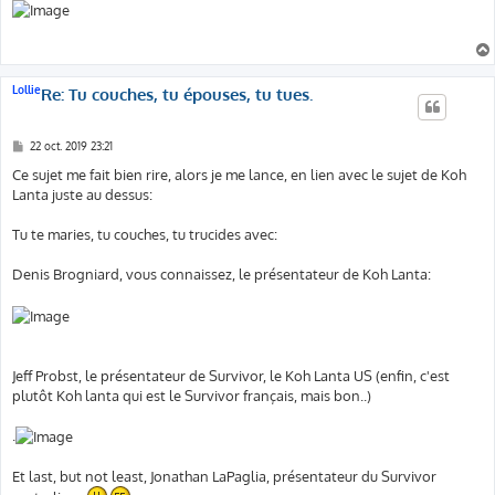
s
s
a
g
e
Lollie
Re: Tu couches, tu épouses, tu tues.
M
22 oct. 2019 23:21
e
s
Ce sujet me fait bien rire, alors je me lance, en lien avec le sujet de Koh
s
Lanta juste au dessus:
a
g
e
Tu te maries, tu couches, tu trucides avec:
Denis Brogniard, vous connaissez, le présentateur de Koh Lanta:
Jeff Probst, le présentateur de Survivor, le Koh Lanta US (enfin, c'est
plutôt Koh lanta qui est le Survivor français, mais bon..)
.
Et last, but not least, Jonathan LaPaglia, présentateur du Survivor