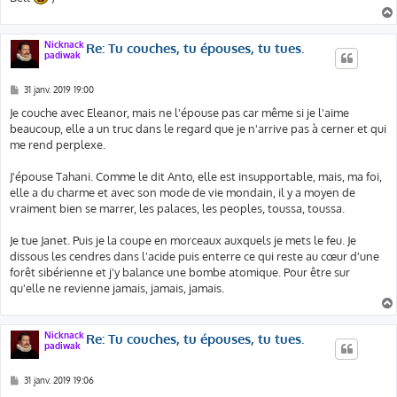
Nicknack
Re: Tu couches, tu épouses, tu tues.
padiwak
M
31 janv. 2019 19:00
e
s
Je couche avec Eleanor, mais ne l'épouse pas car même si je l'aime
s
beaucoup, elle a un truc dans le regard que je n'arrive pas à cerner et qui
a
g
me rend perplexe.
e
J'épouse Tahani. Comme le dit Anto, elle est insupportable, mais, ma foi,
elle a du charme et avec son mode de vie mondain, il y a moyen de
vraiment bien se marrer, les palaces, les peoples, toussa, toussa.
Je tue Janet. Puis je la coupe en morceaux auxquels je mets le feu. Je
dissous les cendres dans l'acide puis enterre ce qui reste au cœur d'une
forêt sibérienne et j'y balance une bombe atomique. Pour être sur
qu'elle ne revienne jamais, jamais, jamais.
Nicknack
Re: Tu couches, tu épouses, tu tues.
padiwak
M
31 janv. 2019 19:06
e