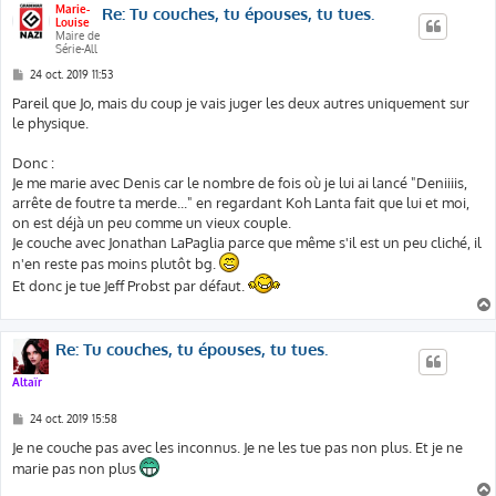
Marie-
Re: Tu couches, tu épouses, tu tues.
Louise
Maire de
Série-All
M
24 oct. 2019 11:53
e
s
Pareil que Jo, mais du coup je vais juger les deux autres uniquement sur
s
le physique.
a
g
e
Donc :
Je me marie avec Denis car le nombre de fois où je lui ai lancé "Deniiiis,
arrête de foutre ta merde..." en regardant Koh Lanta fait que lui et moi,
on est déjà un peu comme un vieux couple.
Je couche avec Jonathan LaPaglia parce que même s'il est un peu cliché, il
n'en reste pas moins plutôt bg.
Et donc je tue Jeff Probst par défaut.
Re: Tu couches, tu épouses, tu tues.
Altaïr
M
24 oct. 2019 15:58
e
s
Je ne couche pas avec les inconnus. Je ne les tue pas non plus. Et je ne
s
marie pas non plus
a
g