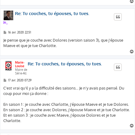
Re: Tu couches, tu épouses, tu tues.
Jo_
M
16 avr. 2020 22:51
e
s
Je pense que je couche avec Dolores (version saison 3), que j'épouse
s
Maeve et que je tue Charlotte.
a
g
e
Marie-
Re: Tu couches, tu épouses, tu tues.
Louise
Maire de
Série-All
M
17 avr. 2020 07:29
e
s
C'est vrai qu'il y a la difficulté des saisons... Je n'y avais pas pensé. Du
s
coup pour moi ça donne :
a
g
e
En saison 1 : je couche avec Charlotte, j'épouse Maeve et je tue Dolores.
En saison 2 : je couche avec Dolores, j'épouse Maeve et je tue Charlotte.
Et en saison 3 : je couche avec Maeve, j'épouse Dolores et je tue
Charlotte.