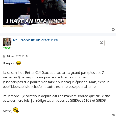
Re: Proposition d'articles
hopper
M
04 avr. 2022 16:58
e
s
Bonjour,
s
a
g
La saison 6 de Better Call Saul approchant à grand pas (plus que 2
e
semaines !), je me propose pour en rédiger les critiques.
Je ne sais pas si je pourrais en faire pour chaque épisode. Mais, c'est un
peu l'idée sauf si quelqu'un d'autre est intéressé pour alterner.
Pour rappel, je contribue depuis 2013 de manière sporadique sur le site
et la dernière fois, j'ai rédigé les critiques du S5E06, S5E08 et S5E09.
Merci,