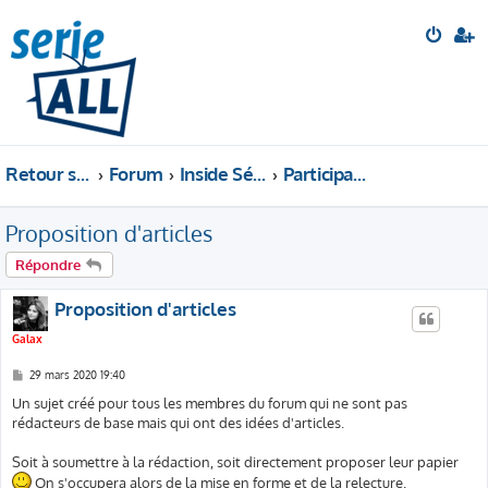
Retour sur le site
Forum
Inside Série-All
Participation au site
Proposition d'articles
Répondre
Proposition d'articles
Galax
M
29 mars 2020 19:40
e
s
Un sujet créé pour tous les membres du forum qui ne sont pas
s
rédacteurs de base mais qui ont des idées d'articles.
a
g
e
Soit à soumettre à la rédaction, soit directement proposer leur papier
On s'occupera alors de la mise en forme et de la relecture.