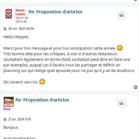
Marie-
Re: Proposition d'articles
Louise
Maire de
Série-All
M
06 avr. 2022 06:56
e
s
Hello Hopper,
s
a
g
Merci pour ton message et pour ton anticipation cette année.
e
Très bonne idée pour les critiques, à voir si d'autres rédacteurs
souhaitent également en écrire (Nick souhaitait peut-être en faire une
par exemple), auquel cas il faudra vous les partager et définir un
planning sur qui rédige quel épisode pour ne pas qu'il y ait de doublons.
On revient vers toi.
Re: Proposition d'articles
Koss
M
21 avr. 2024 13:41
e
s
Bonjour,
s
a
g
Je m'appelle Koss.