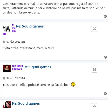
s
C'est vraiment pas mal, tu as raison. Je n'ai pas tout regardé tout de
s
suite, j'attends de finir la série, histoire de ne me pas me faire spolier par
a
g
un des nombreux extraits.
e
M
Re: Squid games
ma
gin
ère
M
07 févr. 2022 12:15
e
s
C’était très intéressant, merci Altaïr !
s
a
g
e
Nicknack
Re: Squid games
padiwak
M
10 févr. 2022 20:48
e
s
Très bon en effet, politisé comme ça fait du bien
s
a
g
e
Re: Squid games