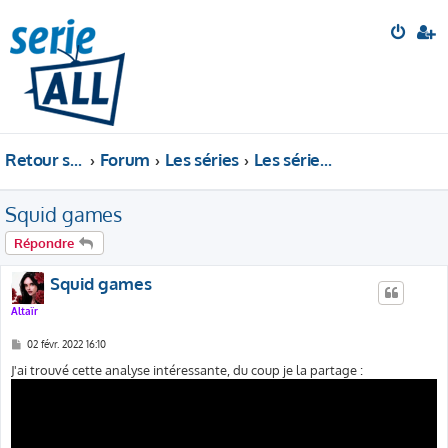
Retour sur le site
Forum
Les séries
Les séries en cours
Squid games
Répondre
Squid games
Altaïr
M
02 févr. 2022 16:10
e
s
J'ai trouvé cette analyse intéressante, du coup je la partage :
s
a
g
e