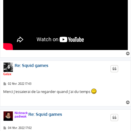
Re: Squid games
Galax
M
02 févr. 2022 17:43
e
s
Merci j'essaierai de la regarder quand j'ai du temps
s
a
g
e
Nicknack
Re: Squid games
padiwak
M
04 févr. 2022 17:02
e