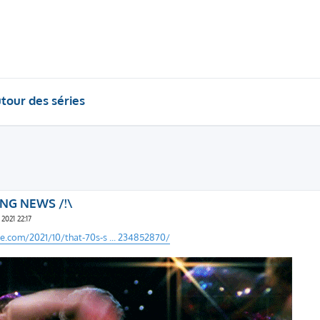
tour des séries
ING NEWS /!\
 2021 22:17
e.com/2021/10/that-70s-s ... 234852870/