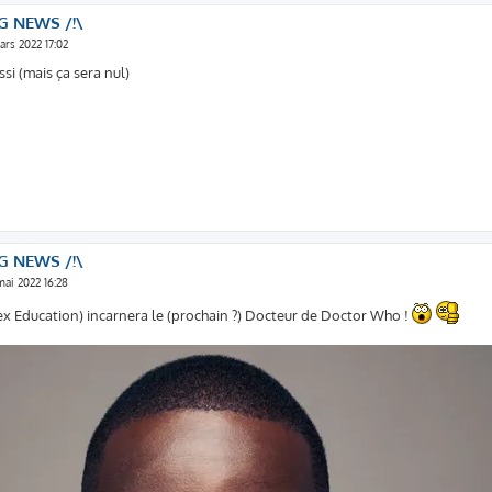
G NEWS /!\
ars 2022 17:02
ssi (mais ça sera nul)
G NEWS /!\
mai 2022 16:28
x Education) incarnera le (prochain ?) Docteur de Doctor Who !