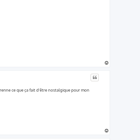
H
a
u
t
renne ce que ça fait d'être nostalgique pour mon
H
a
u