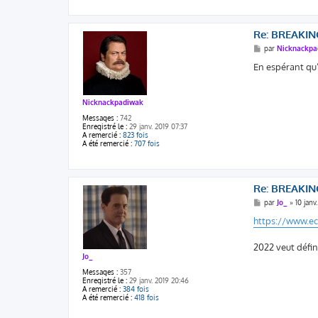
Re: BREAKIN
M
par
Nicknackpa
e
s
En espérant qu’e
s
a
g
e
Nicknackpadiwak
Messages :
742
Enregistré le :
29 janv. 2019 07:37
A remercié :
823 fois
A été remercié :
707 fois
Re: BREAKIN
M
par
Jo_
»
10 janv
e
s
https://www.ec
s
a
g
2022 veut défin
e
Jo_
Messages :
357
Enregistré le :
29 janv. 2019 20:46
A remercié :
384 fois
A été remercié :
418 fois