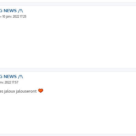
G NEWS /!\
»
10 janv. 2022 17:25
G NEWS /!\
anv. 2022 17:57
es jaloux jalouseront