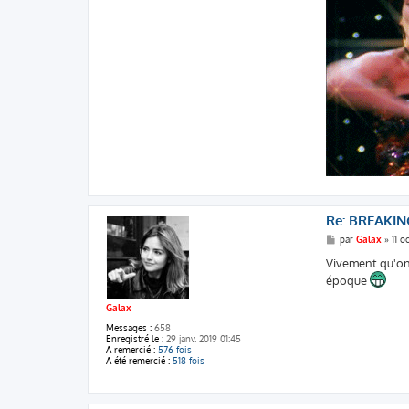
Re: BREAKIN
M
par
Galax
»
11 o
e
s
Vivement qu'on 
s
époque
a
g
e
Galax
Messages :
658
Enregistré le :
29 janv. 2019 01:45
A remercié :
576 fois
A été remercié :
518 fois