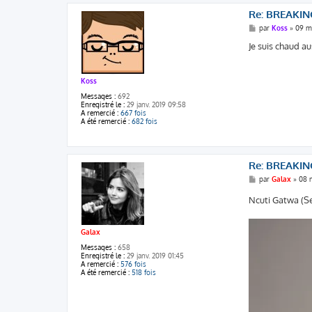
Re: BREAKIN
M
par
Koss
»
09 m
e
s
Je suis chaud au
s
a
g
e
Koss
Messages :
692
Enregistré le :
29 janv. 2019 09:58
A remercié :
667 fois
A été remercié :
682 fois
Re: BREAKIN
M
par
Galax
»
08 
e
s
Ncuti Gatwa (Se
s
a
g
e
Galax
Messages :
658
Enregistré le :
29 janv. 2019 01:45
A remercié :
576 fois
A été remercié :
518 fois