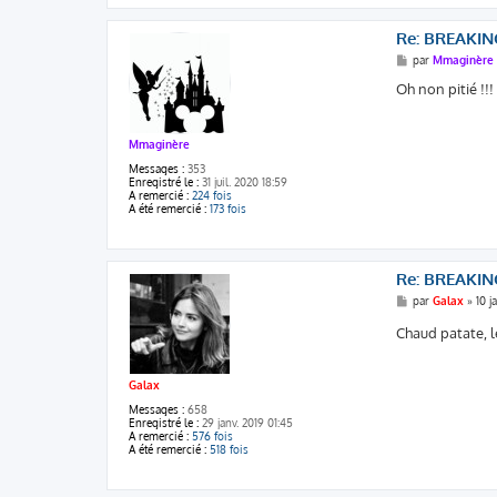
Re: BREAKIN
M
par
Mmaginère
e
s
Oh non pitié !!!
s
a
g
e
Mmaginère
Messages :
353
Enregistré le :
31 juil. 2020 18:59
A remercié :
224 fois
A été remercié :
173 fois
Re: BREAKIN
M
par
Galax
»
10 j
e
s
Chaud patate, l
s
a
g
e
Galax
Messages :
658
Enregistré le :
29 janv. 2019 01:45
A remercié :
576 fois
A été remercié :
518 fois