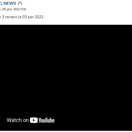
G NEWS /!\
»
08 janv. 2022 12:18
3 revient le 03 Juin 2022 :