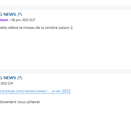
G NEWS /!\
diwak
»
08 janv. 2022 13:27
lle relève le niveau de la sinistre saison 2.
G NEWS /!\
. 2022 12:19
ranlarge.com/series/news/ ... ur-en-2022
itivement nous achever.