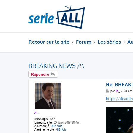
Retour sur le site
Forum
Les séries
Au
BREAKING NEWS /!\
Répondre
Re: BREAK
M
par
Jo_
»
08 oct.
e
s
https://deadlin
s
a
g
e
Jo_
Messages :
357
Enregistré le :
29 janv. 2019 20:46
A remercié :
384 fois
A été remercié :
418 fois