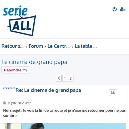
Retour sur le site
Forum
Le Central Perk
La table du Septième Art
Le cinema de grand papa
Répondre
1
2
Précédente
chevrere
Re: Le cinema de grand papa
M
15 janv. 2022 16:47
e
s
Hors sujet : Je vois la fin de la route et je n'ose me retourner pour ne pas
s
sombrer
a
g
e