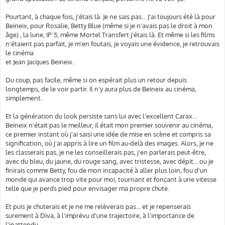
Pourtant, à chaque fois, j'étais là. Je ne sais pas... J'ai toujours été là pour
Beineix, pour Rosalie, Betty Blue (même si je n'avais pas le droit à mon
âge) , la lune, IP¨5, même Mortel Transfert j'étais là. Et même si les films
n'étaient pas parfait, je m'en foutais, je voyais une évidence, je retrouvais
le cinéma
et Jean Jacques Beineix.
Du coup, pas facile, même si on espérait plus un retour depuis
longtemps, de le voir partir. Il n'y aura plus de Beineix au cinéma,
simplement.
Et la génération du look persiste sans lui avec l'excellent Carax...
Beineix n'était pas le meilleur, il était mon premier souvenir au cinéma,
ce premier instant où j'ai saisi une idée de mise en scène et compris sa
signification, où j'ai appris à lire un film au-delà des images. Alors, je ne
les classerais pas, je ne les conseillerais pas, j'en parlerais peut-être,
avec du bleu, du jaune, du rouge sang, avec tristesse, avec dépit... ou je
finirais comme Betty, fou de mon incapacité à aller plus loin, fou d'un
monde qui avance trop vite pour moi, tournant et fonçant à une vitesse
telle que je perds pied pour envisager ma propre chute.
Et puis je chuterais et je ne me relèverais pas... et je repenserais
surement à Diva, à l'imprévu d'une trajectoire, à l'importance de
l'inattendu.